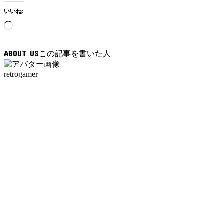
いいね:
読
み
込
ABOUT US
み
中…
retrogamer