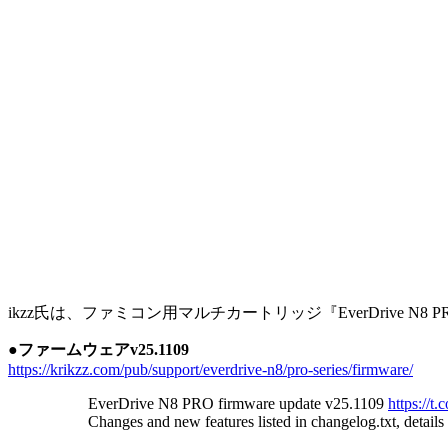
ikzz氏は、ファミコン用マルチカートリッジ『EverDrive N
●ファームウェアv25.1109
https://krikzz.com/pub/support/everdrive-n8/pro-series/firmware/
EverDrive N8 PRO firmware update v25.1109
https://t
Changes and new features listed in changelog.txt, detail