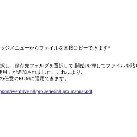
ッジメニューからファイルを直接コピーできます*
択し、保存先フォルダを選択して[開始]を押してファイルを貼
使用」が追加されました。これにより、
の任意のROMに適用できます。
upport/everdrive-n8/pro-series/n8-pro-manual.pdf