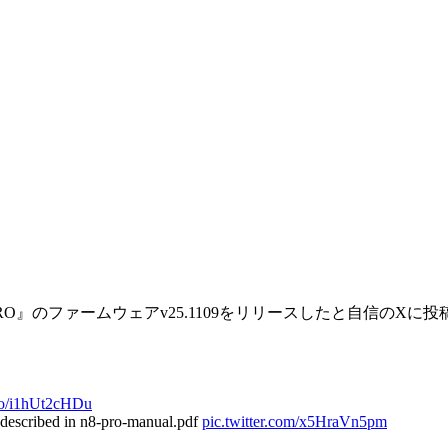
8 PRO』のファームウェアv25.1109をリリースしたと自信のXに
.co/i1hUt2cHDu
s described in n8-pro-manual.pdf
pic.twitter.com/x5HraVn5pm