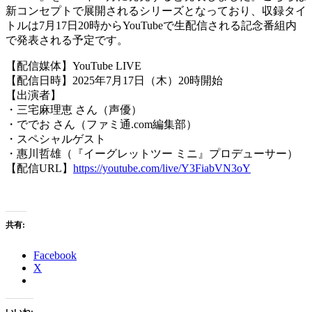
新コンセプトで展開されるシリーズとなっており、収録タイ
トルは7月17日20時からYouTubeで生配信される記念番組内
で発表される予定です。
【配信媒体】YouTube LIVE
【配信日時】2025年7月17日（木）20時開始
【出演者】
・三宅麻理恵 さん（声優）
・ででお さん（ファミ通.com編集部）
・スペシャルゲスト
・惠川哲雄（『イーグレットツー ミニ』プロデューサー）
【配信URL】
https://youtube.com/live/Y3FiabVN3oY
共有:
Facebook
X
いいね: