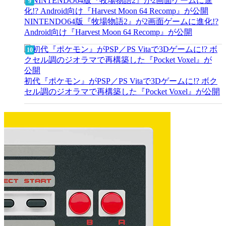
NINTENDO64版『牧場物語2』が2画面ゲームに進化!?
Android向け『Harvest Moon 64 Recomp』が公開
初代『ポケモン』がPSP／PS Vitaで3Dゲームに!? ボク
セル調のジオラマで再構築した『Pocket Voxel』が公開