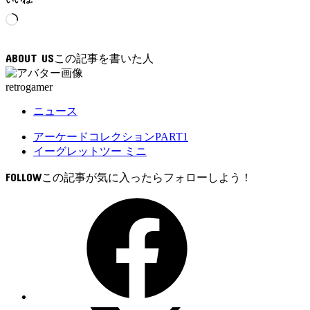
読
み
込
ABOUT US
み
中…
retrogamer
ニュース
アーケードコレクションPART1
イーグレットツー ミニ
FOLLOW