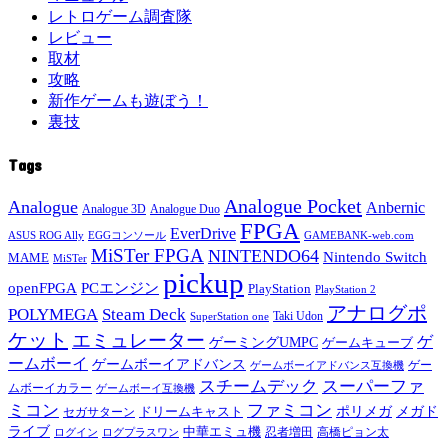
レトロゲーム調査隊
レビュー
取材
攻略
新作ゲームも遊ぼう！
裏技
Tags
Analogue Pocket
Analogue
Anbernic
Analogue 3D
Analogue Duo
FPGA
EverDrive
ASUS ROG Ally
EGGコンソール
GAMEBANK-web.com
MiSTer FPGA
NINTENDO64
Nintendo Switch
MAME
MiSTer
pickup
openFPGA
PCエンジン
PlayStation
PlayStation 2
アナログポ
POLYMEGA
Steam Deck
Taki Udon
SuperStation one
ケット
エミュレーター
ゲ
ゲーミングUMPC
ゲームキューブ
ームボーイ
ゲームボーイアドバンス
ゲー
ゲームボーイアドバンス互換機
スチームデック
スーパーファ
ムボーイカラー
ゲームボーイ互換機
ミコン
ファミコン
メガド
ドリームキャスト
ポリメガ
セガサターン
ライブ
中華エミュ機
ログイン
ログプラスワン
忍者増田
高橋ピョン太