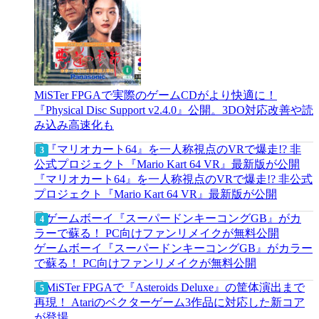
MiSTer FPGAで実際のゲームCDがより快適に！
『Physical Disc Support v2.4.0』公開。3DO対応改善や読
み込み高速化も
『マリオカート64』を一人称視点のVRで爆走!? 非公式
プロジェクト『Mario Kart 64 VR』最新版が公開
ゲームボーイ『スーパードンキーコングGB』がカラー
で蘇る！ PC向けファンリメイクが無料公開