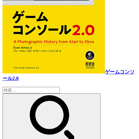
ゲームコンソ
ール2.0
検
索: