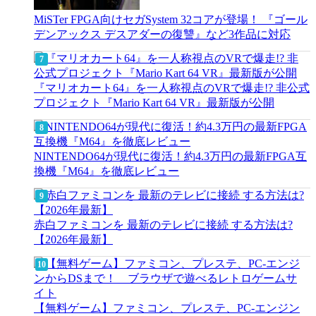
MiSTer FPGA向けセガSystem 32コアが登場！ 『ゴール
デンアックス デスアダーの復讐』など3作品に対応
『マリオカート64』を一人称視点のVRで爆走!? 非公式
プロジェクト『Mario Kart 64 VR』最新版が公開
NINTENDO64が現代に復活！約4.3万円の最新FPGA互
換機『M64』を徹底レビュー
赤白ファミコンを 最新のテレビに接続 する方法は?
【2026年最新】
【無料ゲーム】ファミコン、プレステ、PC-エンジン