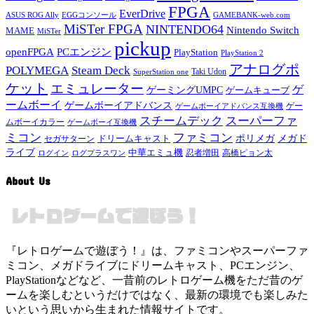
FPGA
EverDrive
ASUS ROG Ally
EGGコンソール
GAMEBANK-web.com
MiSTer FPGA
NINTENDO64
Nintendo Switch
MAME
MiSTer
pickup
openFPGA
PCエンジン
PlayStation
PlayStation 2
アナログポ
POLYMEGA
Steam Deck
Taki Udon
SuperStation one
ケット
エミュレーター
ゲ
ゲーミングUMPC
ゲームキューブ
ームボーイ
ゲームボーイアドバンス
ゲー
ゲームボーイアドバンス互換機
スチームデック
スーパーファ
ムボーイカラー
ゲームボーイ互換機
ミコン
ファミコン
メガド
ドリームキャスト
ポリメガ
セガサターン
ライブ
中華エミュ機
ログイン
ログプラスワン
忍者増田
高橋ピョン太
About Us
『レトロゲームで遊ぼう！』は、ファミコンやスーパーファ
ミコン、メガドライブにドリームキャスト、PCエンジン、
PlayStationなどなど、一昔前のレトロゲーム機をただ昔のゲ
ームを楽しむというだけではなく、最新の環境でも楽しみた
いという思いから生まれた情報サイトです。