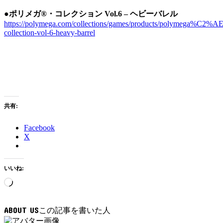
●ポリメガ®・コレクション Vol.6 – ヘビーバレル
https://polymega.com/collections/games/products/polymega%C2%AE
collection-vol-6-heavy-barrel
共有:
Facebook
X
いいね:
読
み
込
ABOUT US
み