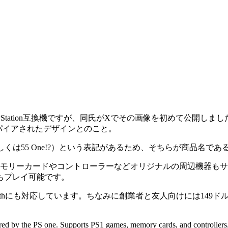
ースのPlayStation互換機ですが、同氏がXでその画像を初めて
スパイアされたデザインとのこと。
しくは55 One!?）という表記があるため、そちらが商品名で
か、メモリーカードやコントローラーなどオリジナルの周辺機器もサポ
もプレイ可能です。
etoothにも対応しています。ちなみに創業者と友人向けには149
ired by the PS one. Supports PS1 games, memory cards, and controller