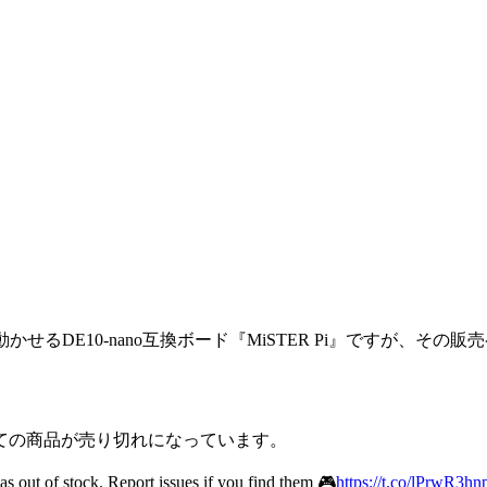
FPGAが動かせるDE10-nano互換ボード『MiSTER Pi』ですが
ての商品が売り切れになっています。
 as out of stock. Report issues if you find them 🎮
https://t.co/lPrwR3hn