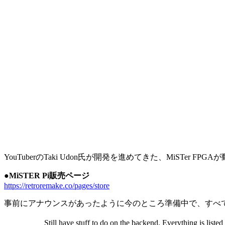
YouTuberのTaki Udon氏が開発を進めてきた、MiSTer 
●MiSTER Pi販売ページ
https://retroremake.co/pages/store
事前にアナウンスがあったように今のところ準備中で、すべ
Still have stuff to do on the backend. Everything is listed