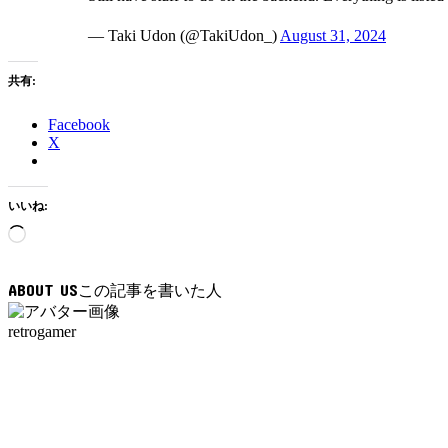
— Taki Udon (@TakiUdon_)
August 31, 2024
共有:
Facebook
X
いいね:
読
み
込
ABOUT US
み
中…
retrogamer