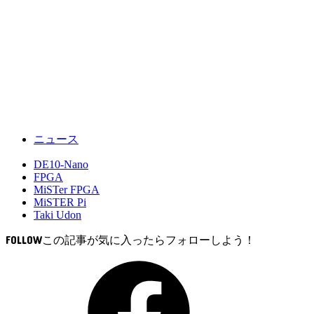
ニュース
DE10-Nano
FPGA
MiSTer FPGA
MiSTER Pi
Taki Udon
FOLLOW