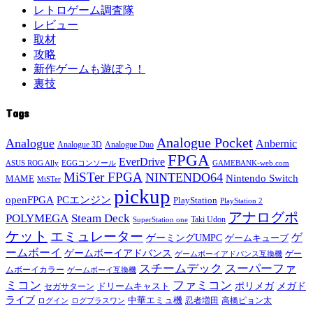
レトロゲーム調査隊
レビュー
取材
攻略
新作ゲームも遊ぼう！
裏技
Tags
Analogue Pocket
Analogue
Anbernic
Analogue 3D
Analogue Duo
FPGA
EverDrive
ASUS ROG Ally
EGGコンソール
GAMEBANK-web.com
MiSTer FPGA
NINTENDO64
Nintendo Switch
MAME
MiSTer
pickup
openFPGA
PCエンジン
PlayStation
PlayStation 2
アナログポ
POLYMEGA
Steam Deck
Taki Udon
SuperStation one
ケット
エミュレーター
ゲ
ゲーミングUMPC
ゲームキューブ
ームボーイ
ゲームボーイアドバンス
ゲー
ゲームボーイアドバンス互換機
スチームデック
スーパーファ
ムボーイカラー
ゲームボーイ互換機
ミコン
ファミコン
メガド
ドリームキャスト
ポリメガ
セガサターン
ライブ
中華エミュ機
ログイン
ログプラスワン
忍者増田
高橋ピョン太