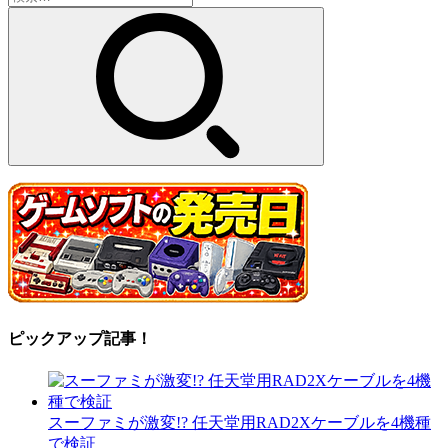
索:
ピックアップ記事！
スーファミが激変!? 任天堂用RAD2Xケーブルを4機種
で検証