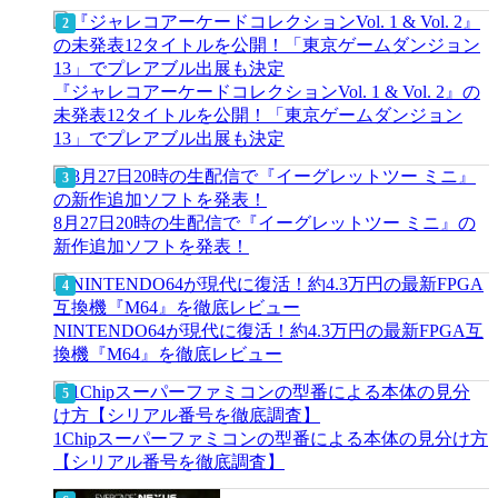
『ジャレコアーケードコレクションVol. 1 & Vol. 2』の
未発表12タイトルを公開！「東京ゲームダンジョン
13」でプレアブル出展も決定
8月27日20時の生配信で『イーグレットツー ミニ』の
新作追加ソフトを発表！
NINTENDO64が現代に復活！約4.3万円の最新FPGA互
換機『M64』を徹底レビュー
1Chipスーパーファミコンの型番による本体の見分け方
【シリアル番号を徹底調査】