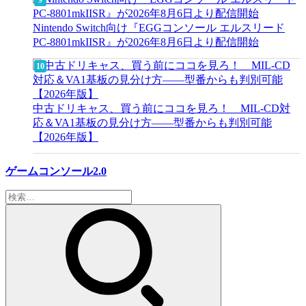
Nintendo Switch向け『EGGコンソール エルスリード
PC-8801mkIISR』が2026年8月6日より配信開始
中古ドリキャス、買う前にココを見ろ！ MIL-CD対
応＆VA1基板の見分け方——型番からも判別可能
【2026年版】
ゲームコンソール2.0
検
索: