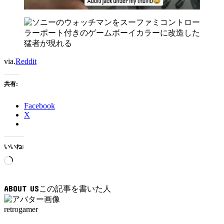
via.
Reddit
共有:
Facebook
X
いいね:
読
み
込
ABOUT US
み
中…
retrogamer