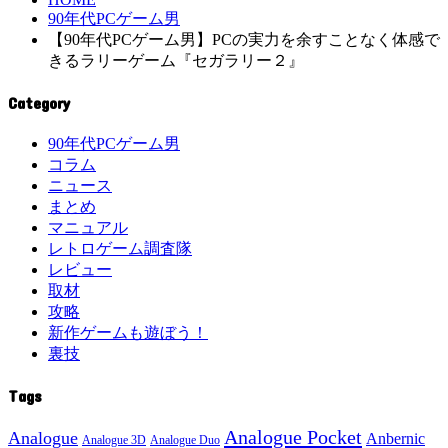
90年代PCゲーム男
【90年代PCゲーム男】PCの実力を余すことなく体感で
きるラリーゲーム『セガラリー２』
Category
90年代PCゲーム男
コラム
ニュース
まとめ
マニュアル
レトロゲーム調査隊
レビュー
取材
攻略
新作ゲームも遊ぼう！
裏技
Tags
Analogue Pocket
Analogue
Anbernic
Analogue 3D
Analogue Duo