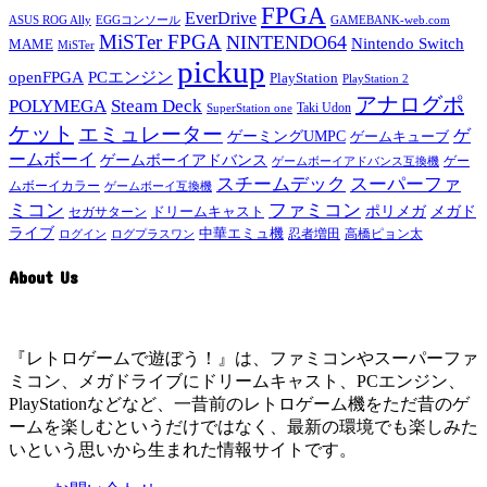
FPGA
EverDrive
ASUS ROG Ally
EGGコンソール
GAMEBANK-web.com
MiSTer FPGA
NINTENDO64
Nintendo Switch
MAME
MiSTer
pickup
openFPGA
PCエンジン
PlayStation
PlayStation 2
アナログポ
POLYMEGA
Steam Deck
Taki Udon
SuperStation one
ケット
エミュレーター
ゲ
ゲーミングUMPC
ゲームキューブ
ームボーイ
ゲームボーイアドバンス
ゲー
ゲームボーイアドバンス互換機
スチームデック
スーパーファ
ムボーイカラー
ゲームボーイ互換機
ミコン
ファミコン
メガド
ドリームキャスト
ポリメガ
セガサターン
ライブ
中華エミュ機
ログイン
ログプラスワン
忍者増田
高橋ピョン太
About Us
『レトロゲームで遊ぼう！』は、ファミコンやスーパーファ
ミコン、メガドライブにドリームキャスト、PCエンジン、
PlayStationなどなど、一昔前のレトロゲーム機をただ昔のゲ
ームを楽しむというだけではなく、最新の環境でも楽しみた
いという思いから生まれた情報サイトです。