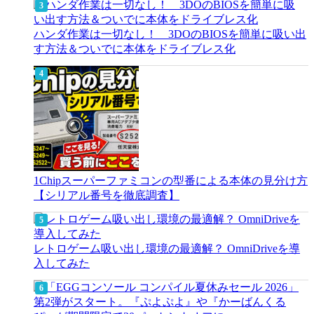
ハンダ作業は一切なし！ 3DOのBIOSを簡単に吸い出
す方法＆ついでに本体をドライブレス化
1Chipスーパーファミコンの型番による本体の見分け方
【シリアル番号を徹底調査】
レトロゲーム吸い出し環境の最適解？ OmniDriveを導
入してみた