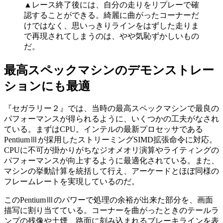
▲レース終了後には、自分の走りをリプレーで確
認することができる。綺麗に曲がったコーナーだ
けではなく、思いっきりラインをはずした走りま
で再現されてしまうのは、やや気恥ずかしいもの
だ。
最高スペックマシンのデモンストレー
ションにも最適
『セガラリー２』では、当時の最高スペックマシンで最良の
パフォーマンスが得られるように、いくつかの工夫がなされ
ている。まずはCPU。インテルの最新プロセッサである
PentiumⅢが採用したストリーミングSIMD拡張命令に対応。
CPUに不可が掛かりがちなジオメオリ演算やライティングの
パフォーマンスが向上するように最適化されている。また、
マシンの挙動計算を統括して行え、アーケードとほぼ同様の
フレームレートを実現しているのだ。
このPentiumⅢのパワーで処理の余裕が出来た部分を、画面
描写に割り当てている。コーナーを曲がったときのテールラ
ンプの残像や土煙、路面に刻み込まれるブレーキラインを表