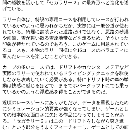
間の経験を活かして『セガラリー２』の最終形へと進化を遂
げている。
ラリー自体は、特設の専用コースを利用してレースが行われ
ているかのように思われがちだが、実際には一般公道が使わ
れている。綺麗に舗装された道路だけではなく、悪路の砂漠
や雨道、雪が舞い散る雪原地帯などを走るため、そういった
印象が持たれているのであろう。このゲームに用意されてい
るコースも、本物のラリー同様に全16コースのバラエティに
富んだレースを楽しむことができる。
カーブの多いコースでは、ドリフトやカウンターステアなど
実際のラリーで使われているドライビングテクニックを駆使
しながら攻略していく必要がある。特にドリフト時の車の挙
動は快感に感じるほどで、まるでホバークラフトにでも乗っ
ているかのような浮遊感を得ることができるのだ。
近頃のレースゲームにありがちだが、データを重視したため
にシミュレーション的要素が強くなってしまい、ゲームとし
ての根本的な面白さに欠ける作品になってしまうことがあ
る。『セガラリー２』はこの「ドリフトをしながら突き進
む」という部分をうまくフィーチャーし、ゲームとしての面