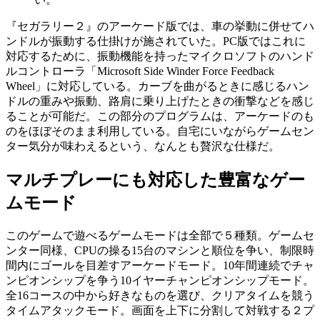
『セガラリー２』のアーケード版では、車の挙動に併せてハ
ンドルが振動する仕掛けが施されていた。PC版ではこれに
対応するために、振動機能を持ったマイクロソフトのハンド
ルコントローラ「Microsoft Side Winder Force Feedback
Wheel」に対応している。カーブを曲がるときに感じるハン
ドルの重みや振動、路肩に乗り上げたときの衝撃などを感じ
ることが可能だ。この部分のプログラムは、アーケードのも
のをほぼそのまま利用している。自宅にいながらゲームセン
ター気分が味わえるという、なんとも贅沢な仕様だ。
マルチプレーにも対応した豊富なゲー
ムモード
このゲームで遊べるゲームモードは全部で５種類。ゲームセ
ンター同様、CPUの操る15台のマシンと順位を争い、制限時
間内にゴールを目差すアーケードモード。10年間連続でチャ
ンピオンシップを争う10イヤーチャンピオンシップモード。
全16コースの中から好きなものを選び、クリアタイムを競う
タイムアタックモード。画面を上下に分割して対戦する２プ