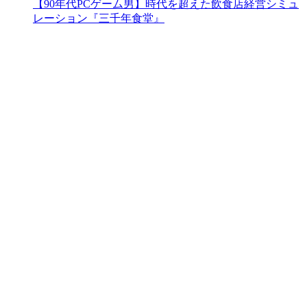
【90年代PCゲーム男】時代を超えた飲食店経営シミュ
レーション『三千年食堂』