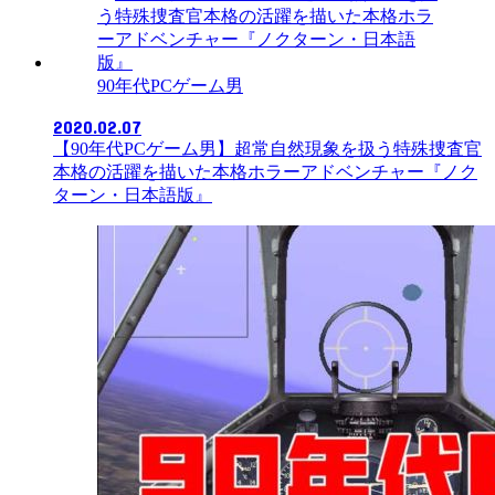
90年代PCゲーム男
2020.02.07
【90年代PCゲーム男】超常自然現象を扱う特殊捜査官
本格の活躍を描いた本格ホラーアドベンチャー『ノク
ターン・日本語版』