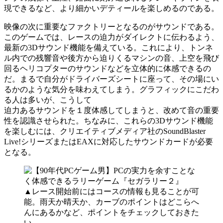
現できるなど、より細かいデティールを楽しめるのである。
映像の次に重要なファクトリーとなるのがサウンドである。
このゲームでは、レースの迫力がダイレクトに伝わるよう、
最新の3Dサウンド機能を備えている。これにより、トンネ
ル内での残響音や後方から迫りくるマシンの音、上空を飛び
回るヘリコプターのサウンドなどを立体的に体感できるの
だ。まるで自分がドライバーズシートに座って、その場にい
るかのような気分を味わえてしまう。グラフィックにこだわ
る人は多いが、こうして
迫力あるサウンドを１度体感してしまうと、改めて音の重要
性を認識させられた。ちなみに、これらの3Dサウンド機能
を楽しむには、クリエイティブメディア社のSoundBlaster
Live!シリーズまたはEAXに対応したサウンドカードが必要
となる。
▲レース開始前にはコースの情報も見ることが可
能。雨天か晴天か、カーブのポイントはどこらへ
んにあるかなど、ポイントをチェックしておきた
い。