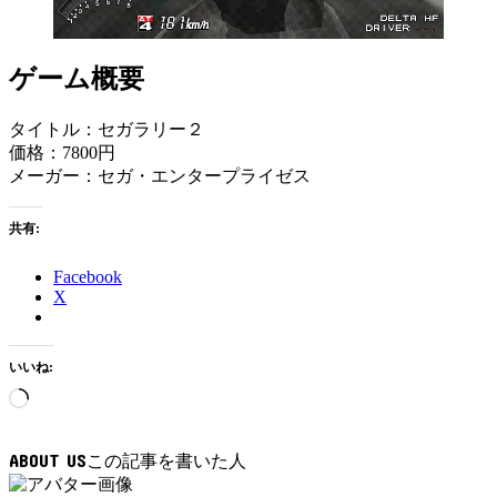
ゲーム概要
タイトル：セガラリー２
価格：7800円
メーガー：セガ・エンタープライゼス
共有:
Facebook
X
いいね:
読
み
込
ABOUT US
み
中…