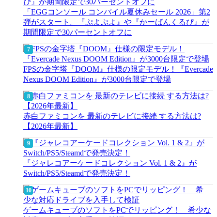
「EGGコンソール コンパイル夏休みセール 2026」第2
弾がスタート。『ぷよぷよ』や『かーばんくるぴ』が
期間限定で30パーセントオフに
FPSの金字塔『DOOM』仕様の限定モデル！『Evercade
Nexus DOOM Edition』が3000台限定で登場
赤白ファミコンを 最新のテレビに接続 する方法は?
【2026年最新】
『ジャレコアーケードコレクション Vol. 1 & 2』が
Switch/PS5/Steamdで発売決定！
ゲームキューブのソフトをPCでリッピング！ 希少な