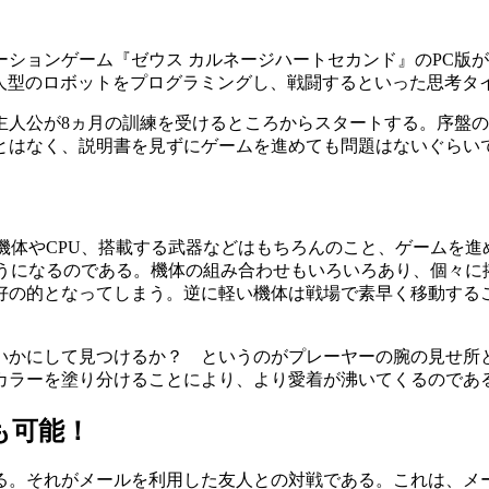
ョンゲーム『ゼウス カルネージハートセカンド』のPC版が、1
と呼ばれる無人型のロボットをプログラミングし、戦闘するといった思考
主人公が8ヵ月の訓練を受けるところからスタートする。序盤の
とはなく、説明書を見ずにゲームを進めても問題はないぐらい
機体やCPU、搭載する武器などはもちろんのこと、ゲームを
ようになるのである。機体の組み合わせもいろいろあり、個々に
好の的となってしまう。逆に軽い機体は戦場で素早く移動する
いかにして見つけるか？ というのがプレーヤーの腕の見せ所と
カラーを塗り分けることにより、より愛着が沸いてくるのであ
も可能！
る。それがメールを利用した友人との対戦である。これは、メー