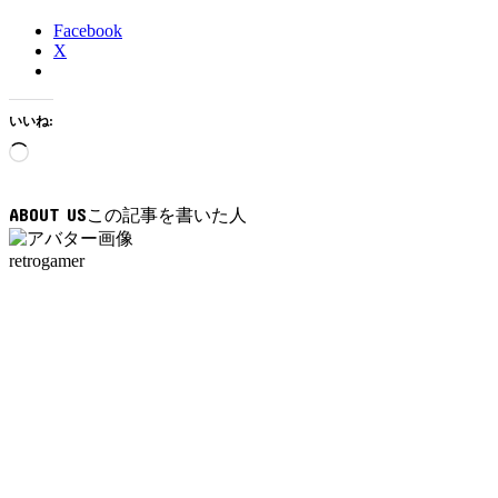
Facebook
X
いいね:
読
み
込
ABOUT US
み
中…
retrogamer