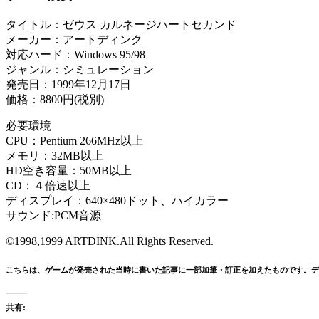
タイトル：ゼウス カルネージハートセカンド
メーカー：アートディンク
対応ハード：Windows 95/98
ジャンル：シミュレーション
発売日：1999年12月17日
価格：8800円(税別)
必要環境
CPU：Pentium 266MHz以上
メモリ：32MB以上
HD空き容量：50MB以上
CD：４倍速以上
ディスプレイ：640×480ドット、ハイカラー
サウンド:PCM音源
©1998,1999 ARTDINK.All Rights Reserved.
こちらは、ゲームが発売された当時に書いた記事に一部加筆・訂正を加えたものです。デ
共有: