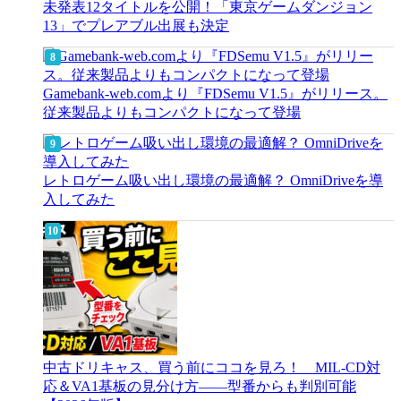
未発表12タイトルを公開！「東京ゲームダンジョン
13」でプレアブル出展も決定
Gamebank-web.comより『FDSemu V1.5』がリリース。
従来製品よりもコンパクトになって登場
レトロゲーム吸い出し環境の最適解？ OmniDriveを導
入してみた
中古ドリキャス、買う前にココを見ろ！ MIL-CD対
応＆VA1基板の見分け方——型番からも判別可能