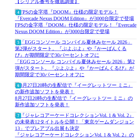
【シリアル番号を徹底調査】
FPSの金字塔『DOOM』仕様の限定モデル！『Evercade
Nexus DOOM Edition』が3000台限定で登場
「EGGコンソール コンパイル夏休みセール 2026」第2
弾がスタート。『ぷよぷよ』や『かーばんくるぴ』が
期間限定で30パーセントオフに
8月27日20時の生配信で『イーグレットツー ミニ』の
新作追加ソフトを発表！
『ジャレコアーケードコレクションVol. 1 & Vol. 2』の