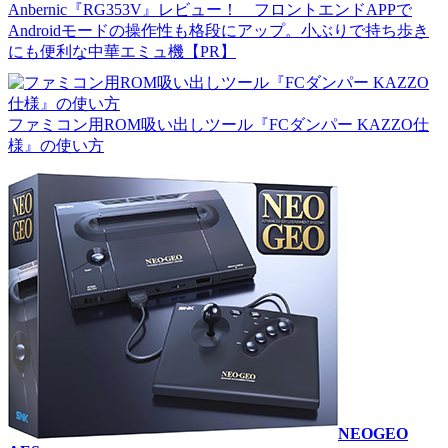
Anbernic『RG353V』レビュー！ フロントエンドAPPで
Androidモードの操作性も格段にアップ。小ぶりで持ち歩き
にも便利な中華エミュ機【PR】
ファミコン用ROM吸い出しツール『FCダンパー KAZZO仕
様』の使い方
NEOGEO