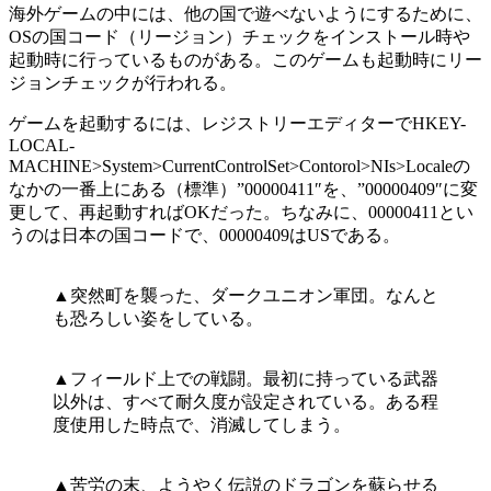
海外ゲームの中には、他の国で遊べないようにするために、
OSの国コード（リージョン）チェックをインストール時や
起動時に行っているものがある。このゲームも起動時にリー
ジョンチェックが行われる。
ゲームを起動するには、レジストリーエディターでHKEY-
LOCAL-
MACHINE>System>CurrentControlSet>Contorol>NIs>Localeの
なかの一番上にある（標準）”00000411″を、”00000409″に変
更して、再起動すればOKだった。ちなみに、00000411とい
うのは日本の国コードで、00000409はUSである。
▲突然町を襲った、ダークユニオン軍団。なんと
も恐ろしい姿をしている。
▲フィールド上での戦闘。最初に持っている武器
以外は、すべて耐久度が設定されている。ある程
度使用した時点で、消滅してしまう。
▲苦労の末、ようやく伝説のドラゴンを蘇らせる