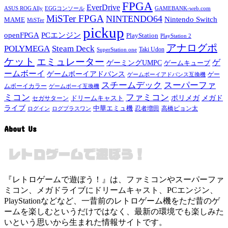
FPGA
EverDrive
ASUS ROG Ally
EGGコンソール
GAMEBANK-web.com
MiSTer FPGA
NINTENDO64
Nintendo Switch
MAME
MiSTer
pickup
openFPGA
PCエンジン
PlayStation
PlayStation 2
アナログポ
POLYMEGA
Steam Deck
Taki Udon
SuperStation one
ケット
エミュレーター
ゲ
ゲーミングUMPC
ゲームキューブ
ームボーイ
ゲームボーイアドバンス
ゲー
ゲームボーイアドバンス互換機
スチームデック
スーパーファ
ムボーイカラー
ゲームボーイ互換機
ミコン
ファミコン
メガド
ドリームキャスト
ポリメガ
セガサターン
ライブ
中華エミュ機
ログイン
ログプラスワン
忍者増田
高橋ピョン太
About Us
『レトロゲームで遊ぼう！』は、ファミコンやスーパーファ
ミコン、メガドライブにドリームキャスト、PCエンジン、
PlayStationなどなど、一昔前のレトロゲーム機をただ昔のゲ
ームを楽しむというだけではなく、最新の環境でも楽しみた
いという思いから生まれた情報サイトです。