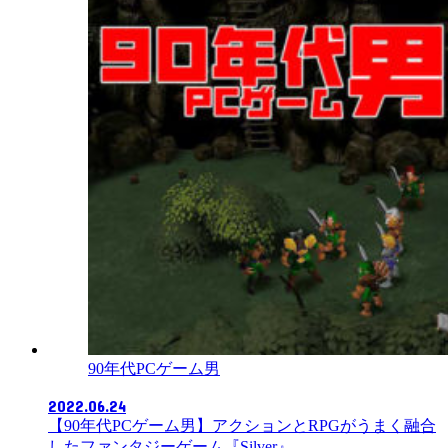
90年代PCゲーム男
2022.06.24
【90年代PCゲーム男】アクションとRPGがうまく融合
したファンタジーゲーム『Silver』