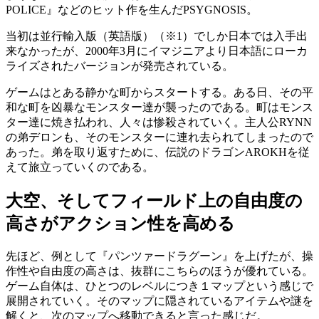
POLICE』などのヒット作を生んだPSYGNOSIS。
当初は並行輸入版（英語版）（※1）でしか日本では入手出
来なかったが、2000年3月にイマジニアより日本語にローカ
ライズされたバージョンが発売されている。
ゲームはとある静かな町からスタートする。ある日、その平
和な町を凶暴なモンスター達が襲ったのである。町はモンス
ター達に焼き払われ、人々は惨殺されていく。主人公RYNN
の弟デロンも、そのモンスターに連れ去られてしまったので
あった。弟を取り返すために、伝説のドラゴンAROKHを従
えて旅立っていくのである。
大空、そしてフィールド上の自由度の
高さがアクション性を高める
先ほど、例として『パンツァードラグーン』を上げたが、操
作性や自由度の高さは、抜群にこちらのほうが優れている。
ゲーム自体は、ひとつのレベルにつき１マップという感じで
展開されていく。そのマップに隠されているアイテムや謎を
解くと、次のマップへ移動できると言った感じだ。