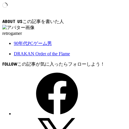
読
み
込
ABOUT US
み
中…
retrogamer
90年代PCゲーム男
DRAKAN Order of the Flame
FOLLOW