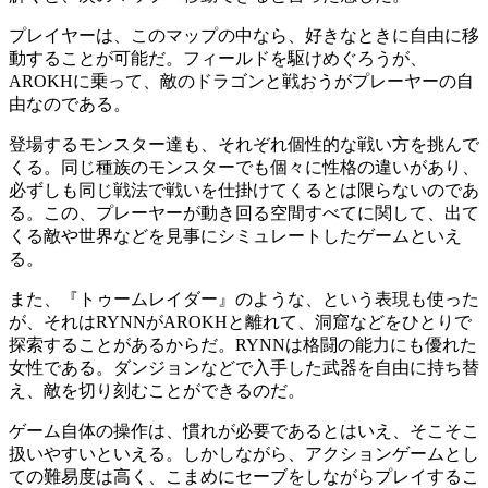
プレイヤーは、このマップの中なら、好きなときに自由に移
動することが可能だ。フィールドを駆けめぐろうが、
AROKHに乗って、敵のドラゴンと戦おうがプレーヤーの自
由なのである。
登場するモンスター達も、それぞれ個性的な戦い方を挑んで
くる。同じ種族のモンスターでも個々に性格の違いがあり、
必ずしも同じ戦法で戦いを仕掛けてくるとは限らないのであ
る。この、プレーヤーが動き回る空間すべてに関して、出て
くる敵や世界などを見事にシミュレートしたゲームといえ
る。
また、『トゥームレイダー』のような、という表現も使った
が、それはRYNNがAROKHと離れて、洞窟などをひとりで
探索することがあるからだ。RYNNは格闘の能力にも優れた
女性である。ダンジョンなどで入手した武器を自由に持ち替
え、敵を切り刻むことができるのだ。
ゲーム自体の操作は、慣れが必要であるとはいえ、そこそこ
扱いやすいといえる。しかしながら、アクションゲームとし
ての難易度は高く、こまめにセーブをしながらプレイするこ