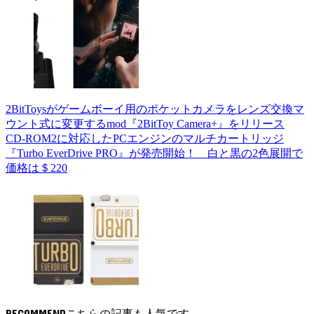
2BitToysがゲームボーイ用のポケットカメラをレンズ交換マ
ウント式に変更するmod『2BitToy Camera+』をリリース
CD-ROM2に対応したPCエンジンのマルチカートリッジ
『Turbo EverDrive PRO』が発売開始！ 白と黒の2色展開で
価格は＄220
RECOMMEND