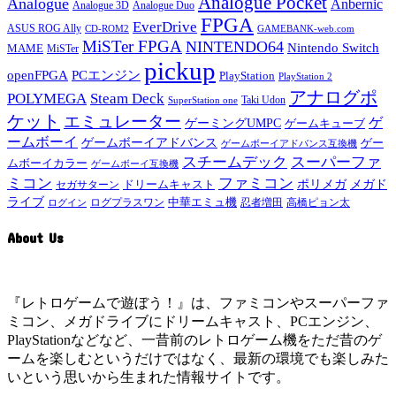
Analogue Pocket
Analogue
Anbernic
Analogue 3D
Analogue Duo
FPGA
EverDrive
ASUS ROG Ally
GAMEBANK-web.com
CD-ROM2
MiSTer FPGA
NINTENDO64
Nintendo Switch
MAME
MiSTer
pickup
openFPGA
PCエンジン
PlayStation
PlayStation 2
アナログポ
POLYMEGA
Steam Deck
Taki Udon
SuperStation one
ケット
エミュレーター
ゲ
ゲーミングUMPC
ゲームキューブ
ームボーイ
ゲームボーイアドバンス
ゲー
ゲームボーイアドバンス互換機
スチームデック
スーパーファ
ムボーイカラー
ゲームボーイ互換機
ミコン
ファミコン
メガド
ドリームキャスト
ポリメガ
セガサターン
ライブ
中華エミュ機
忍者増田
ログイン
ログプラスワン
高橋ピョン太
About Us
『レトロゲームで遊ぼう！』は、ファミコンやスーパーファ
ミコン、メガドライブにドリームキャスト、PCエンジン、
PlayStationなどなど、一昔前のレトロゲーム機をただ昔のゲ
ームを楽しむというだけではなく、最新の環境でも楽しみた
いという思いから生まれた情報サイトです。