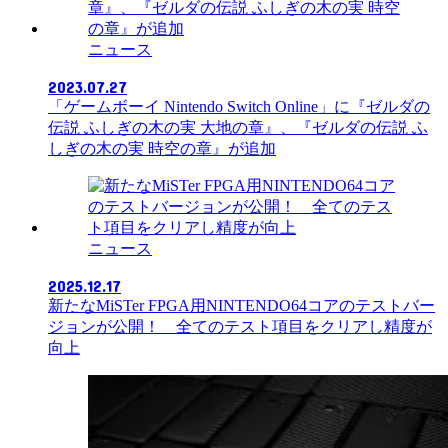
ニュース
2023.07.27
「ゲームボーイ Nintendo Switch Online」に『ゼルダの
伝説 ふしぎの木の実 大地の章』、『ゼルダの伝説 ふ
しぎの木の実 時空の章』が追加
ニュース
2025.12.17
新たなMiSTer FPGA用NINTENDO64コアのテストバー
ジョンが公開！ 全てのテスト項目をクリアし精度が
向上