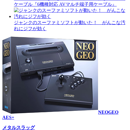
ケーブル『6機種対応 AVマルチ端子用ケーブル』
ジャンクのスーファミソフトが動いた！ がんこな汚
れにジフが効く
NEOGEO
AES+
メタルスラッグ