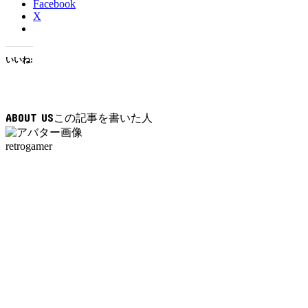
Facebook
X
いいね:
ABOUT US
retrogamer