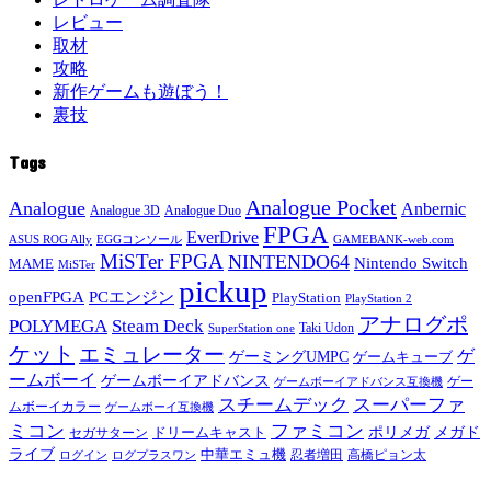
レビュー
取材
攻略
新作ゲームも遊ぼう！
裏技
Tags
Analogue Pocket
Analogue
Anbernic
Analogue 3D
Analogue Duo
FPGA
EverDrive
ASUS ROG Ally
EGGコンソール
GAMEBANK-web.com
MiSTer FPGA
NINTENDO64
Nintendo Switch
MAME
MiSTer
pickup
openFPGA
PCエンジン
PlayStation
PlayStation 2
アナログポ
POLYMEGA
Steam Deck
Taki Udon
SuperStation one
ケット
エミュレーター
ゲ
ゲーミングUMPC
ゲームキューブ
ームボーイ
ゲームボーイアドバンス
ゲー
ゲームボーイアドバンス互換機
スチームデック
スーパーファ
ムボーイカラー
ゲームボーイ互換機
ミコン
ファミコン
メガド
ドリームキャスト
ポリメガ
セガサターン
ライブ
中華エミュ機
ログイン
ログプラスワン
忍者増田
高橋ピョン太