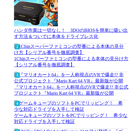
ハンダ作業は一切なし！ 3DOのBIOSを簡単に吸い出
す方法＆ついでに本体をドライブレス化
1Chipスーパーファミコンの型番による本体の見分け方
【シリアル番号を徹底調査】
『マリオカート64』を一人称視点のVRで爆走!? 非公式
プロジェクト『Mario Kart 64 VR』最新版が公開
ゲームキューブのソフトをPCでリッピング！ 希少な
対応ドライブを入手して検証