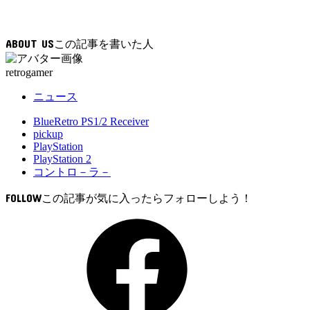
ABOUT US
retrogamer
ニュース
BlueRetro PS1/2 Receiver
pickup
PlayStation
PlayStation 2
コントロ－ラ－
FOLLOW