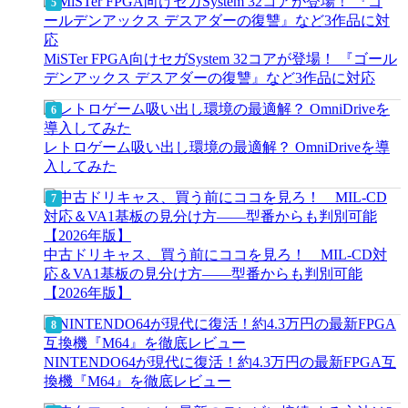
MiSTer FPGA向けセガSystem 32コアが登場！ 『ゴール
デンアックス デスアダーの復讐』など3作品に対応
レトロゲーム吸い出し環境の最適解？ OmniDriveを導
入してみた
中古ドリキャス、買う前にココを見ろ！ MIL-CD対
応＆VA1基板の見分け方——型番からも判別可能
【2026年版】
NINTENDO64が現代に復活！約4.3万円の最新FPGA互
換機『M64』を徹底レビュー