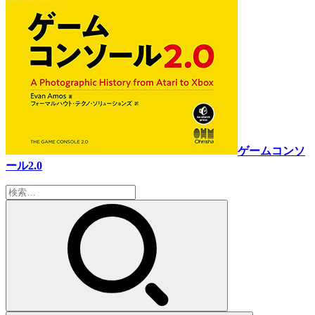
ゲームコンソ
ール2.0
検
索: