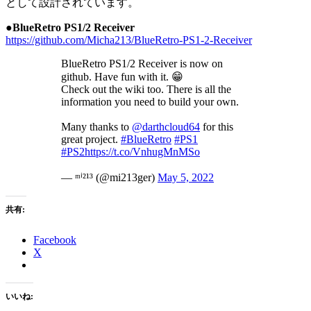
として設計されています。
●BlueRetro PS1/2 Receiver
https://github.com/Micha213/BlueRetro-PS1-2-Receiver
BlueRetro PS1/2 Receiver is now on
github. Have fun with it. 😁
Check out the wiki too. There is all the
information you need to build your own.
Many thanks to
@darthcloud64
for this
great project.
#BlueRetro
#PS1
#PS2
https://t.co/VnhugMnMSo
— ᵐⁱ²¹³ (@mi213ger)
May 5, 2022
共有:
Facebook
X
いいね: