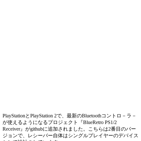
PlayStationとPlayStation 2で、最新のBluetoothコントロ－ラ－
が使えるようになるプロジェクト『BlueRetro PS1/2
Receiver』がgithubに追加されました。こちらは2番目のバー
ジョンで、レシーバー自体はシングルプレイヤーのデバイス