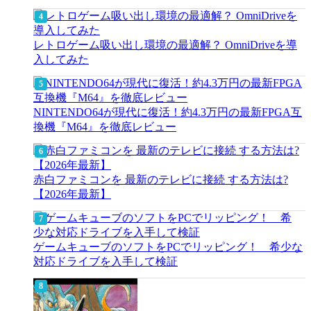
レトロゲーム吸い出し環境の最適解？ OmniDriveを導
入してみた
NINTENDO64が現代に復活！約4.3万円の最新FPGA互
換機『M64』を徹底レビュー
赤白ファミコンを 最新のテレビに接続 する方法は?
【2026年最新】
ゲームキューブのソフトをPCでリッピング！ 希少な
対応ドライブを入手して検証