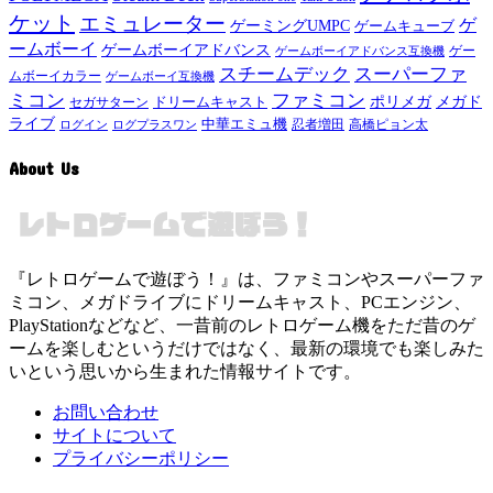
ケット
エミュレーター
ゲ
ゲーミングUMPC
ゲームキューブ
ームボーイ
ゲームボーイアドバンス
ゲー
ゲームボーイアドバンス互換機
スチームデック
スーパーファ
ムボーイカラー
ゲームボーイ互換機
ミコン
ファミコン
メガド
ドリームキャスト
ポリメガ
セガサターン
ライブ
中華エミュ機
ログイン
ログプラスワン
忍者増田
高橋ピョン太
About Us
『レトロゲームで遊ぼう！』は、ファミコンやスーパーファ
ミコン、メガドライブにドリームキャスト、PCエンジン、
PlayStationなどなど、一昔前のレトロゲーム機をただ昔のゲ
ームを楽しむというだけではなく、最新の環境でも楽しみた
いという思いから生まれた情報サイトです。
お問い合わせ
サイトについて
プライバシーポリシー