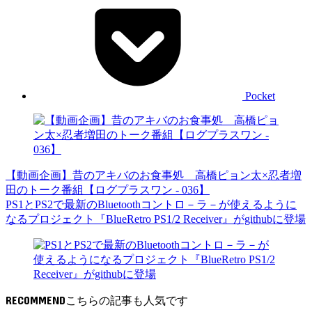
Pocket
【動画企画】昔のアキバのお食事処 高橋ピョン太×忍者増
田のトーク番組【ログプラスワン - 036】
PS1とPS2で最新のBluetoothコントロ－ラ－が使えるように
なるプロジェクト『BlueRetro PS1/2 Receiver』がgithubに登場
RECOMMEND