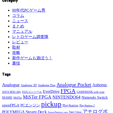
Category
90年代PCゲーム男
コラム
ニュース
まとめ
マニュアル
レトロゲーム調査隊
レビュー
取材
攻略
新作ゲームも遊ぼう！
裏技
Tags
Analogue Pocket
Analogue
Anbernic
Analogue 3D
Analogue Duo
FPGA
EverDrive
ASUS ROG Ally
EGGコンソール
GAMEBANK-web.com
MiSTer FPGA
NINTENDO64
Nintendo Switch
MAME
MiSTer
pickup
openFPGA
PCエンジン
PlayStation
PlayStation 2
アナログポ
POLYMEGA
Steam Deck
Taki Udon
SuperStation one