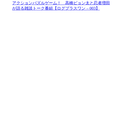
アクションパズルゲーム！ 高橋ピョン太と忍者増田
が語る雑談トーク番組【ログプラスワン – 003】