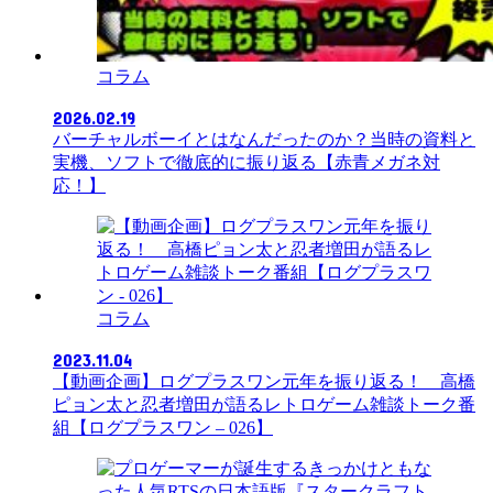
コラム
2026.02.19
バーチャルボーイとはなんだったのか？当時の資料と
実機、ソフトで徹底的に振り返る【赤青メガネ対
応！】
コラム
2023.11.04
【動画企画】ログプラスワン元年を振り返る！ 高橋
ピョン太と忍者増田が語るレトロゲーム雑談トーク番
組【ログプラスワン – 026】