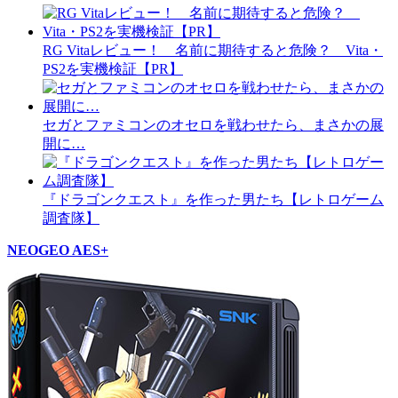
RG Vitaレビュー！ 名前に期待すると危険？ Vita・
PS2を実機検証【PR】
セガとファミコンのオセロを戦わせたら、まさかの展
開に…
『ドラゴンクエスト』を作った男たち【レトロゲーム
調査隊】
NEOGEO AES+