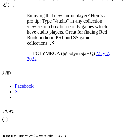
ど）。
Enjoying that new audio player? Here's a
pro tip: Type "/audio" in any collection
view search box to see only games which
have audio players. Great for finding Red
Book audio in PS1 and SS game
collections. 🎶
— POLYMEGA (@polymegaHQ)
May 7,
2022
共有:
Facebook
X
いいね:
読
み
込
ABOUT US