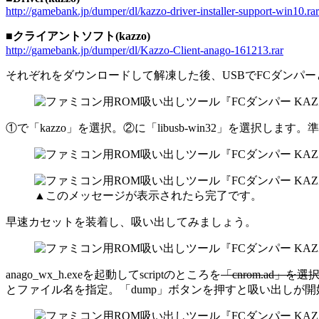
http://gamebank.jp/dumper/dl/kazzo-driver-installer-support-win10.rar
■クライアントソフト(kazzo)
http://gamebank.jp/dumper/dl/Kazzo-Client-anago-161213.rar
それぞれをダウンロードして解凍した後、USBでFCダンパ
①で「kazzo」を選択。②に「libusb-win32」を選
▲このメッセージが表示されたら完了です。
早速カセットを装着し、吸い出してみましょう。
anago_wx_h.exeを起動してscriptのところを
「cnrom.ad」を選
とファイル名を指定。「dump」ボタンを押すと吸い出しが