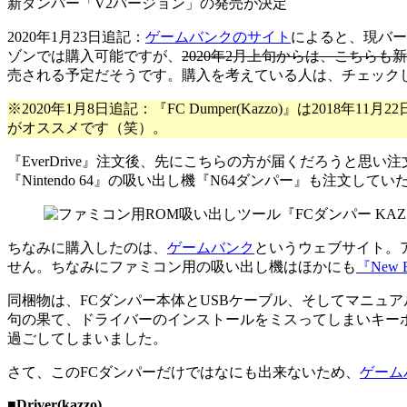
新ダンパー「V2バージョン」の発売が決定
2020年1月23日追記：
ゲームバンクのサイト
によると、現バー
ゾンでは購入可能ですが、
2020年2月上旬からは、こちら
売される予定だそうです。購入を考えている人は、チェック
※2020年1月8日追記：『FC Dumper(Kazzo)』は2018年
がオススメです（笑）。
『EverDrive』注文後、先にこちらの方が届くだろうと思
『Nintendo 64』の吸い出し機『N64ダンパー』も注
ちなみに購入したのは、
ゲームバンク
というウェブサイト。
せん。ちなみにファミコン用の吸い出し機はほかにも
『New 
同梱物は、FCダンパー本体とUSBケーブル、そしてマニュ
句の果て、ドライバーのインストールをミスってしまいキー
過ごしてしまいました。
さて、このFCダンパーだけではなにも出来ないため、
ゲーム
■Driver(kazzo)