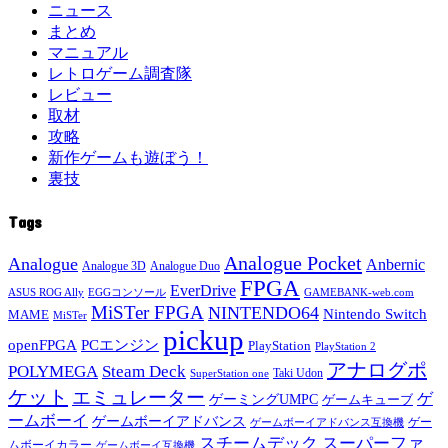
ニュース
まとめ
マニュアル
レトロゲーム調査隊
レビュー
取材
攻略
新作ゲームも遊ぼう！
裏技
Tags
Analogue Pocket
Analogue
Anbernic
Analogue 3D
Analogue Duo
FPGA
EverDrive
ASUS ROG Ally
EGGコンソール
GAMEBANK-web.com
MiSTer FPGA
NINTENDO64
Nintendo Switch
MAME
MiSTer
pickup
openFPGA
PCエンジン
PlayStation
PlayStation 2
アナログポ
POLYMEGA
Steam Deck
Taki Udon
SuperStation one
ケット
エミュレーター
ゲ
ゲーミングUMPC
ゲームキューブ
ームボーイ
ゲームボーイアドバンス
ゲー
ゲームボーイアドバンス互換機
スチームデック
スーパーファ
ムボーイカラー
ゲームボーイ互換機