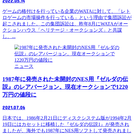
2022.05.14
ゲームの格付けを行っている企業のWATAに対して、「レト
ロゲームの市場操作を行っている」という理由で集団訴訟が
起こされました。この集団訴訟は、昨年8月にWATAがオー
クションハウス「ヘリテージ・オークションズ」と共謀
し、...
ニュース
1987年に発売された未開封のNES用『ゼルダの伝
説』のレアバージョン。現在オークションで1220
万円の値段に
2021.07.06
日本では、1986年2月21日にディスクシステム版が1994年2月
19日にはカセットに移植した『ゼルダの伝説1』が発売され
ましたが、海外でも1987年にNES用ソフトして発売されまし