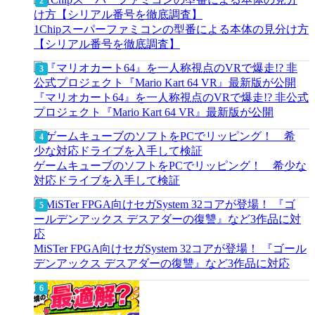
1Chipスーパーファミコンの型番による本体の見分け方
【シリアル番号を徹底調査】
『マリオカート64』を一人称視点のVRで爆走!? 非公式
プロジェクト『Mario Kart 64 VR』最新版が公開
ゲームキューブのソフトをPCでリッピング！ 希少な
対応ドライブを入手して検証
MiSTer FPGA向けセガSystem 32コアが登場！ 『ゴール
デンアックス デスアダーの復讐』など3作品に対応