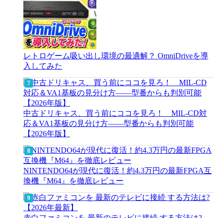
レトロゲーム吸い出し環境の最適解？ OmniDriveを導
入してみた
中古ドリキャス、買う前にココを見ろ！ MIL-CD対
応＆VA1基板の見分け方——型番からも判別可能
【2026年版】
NINTENDO64が現代に復活！約4.3万円の最新FPGA互
換機『M64』を徹底レビュー
赤白ファミコンを 最新のテレビに接続 する方法は?