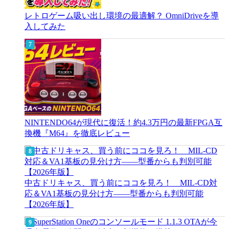
レトロゲーム吸い出し環境の最適解？ OmniDriveを導
入してみた
NINTENDO64が現代に復活！約4.3万円の最新FPGA互
換機『M64』を徹底レビュー
中古ドリキャス、買う前にココを見ろ！ MIL-CD対
応＆VA1基板の見分け方——型番からも判別可能
【2026年版】