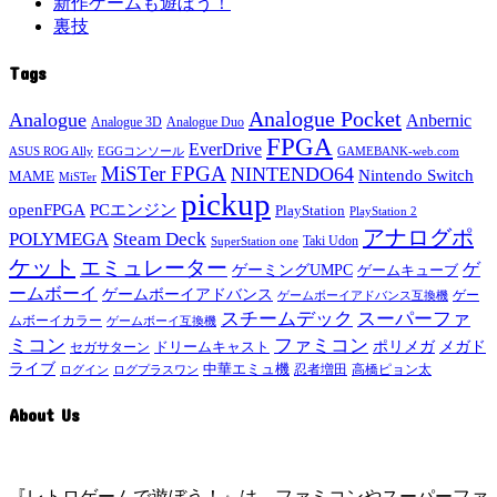
新作ゲームも遊ぼう！
裏技
Tags
Analogue Pocket
Analogue
Anbernic
Analogue 3D
Analogue Duo
FPGA
EverDrive
ASUS ROG Ally
EGGコンソール
GAMEBANK-web.com
MiSTer FPGA
NINTENDO64
Nintendo Switch
MAME
MiSTer
pickup
openFPGA
PCエンジン
PlayStation
PlayStation 2
アナログポ
POLYMEGA
Steam Deck
Taki Udon
SuperStation one
ケット
エミュレーター
ゲ
ゲーミングUMPC
ゲームキューブ
ームボーイ
ゲームボーイアドバンス
ゲー
ゲームボーイアドバンス互換機
スチームデック
スーパーファ
ムボーイカラー
ゲームボーイ互換機
ミコン
ファミコン
メガド
ドリームキャスト
ポリメガ
セガサターン
ライブ
中華エミュ機
ログイン
ログプラスワン
忍者増田
高橋ピョン太
About Us
『レトロゲームで遊ぼう！』は、ファミコンやスーパーファ