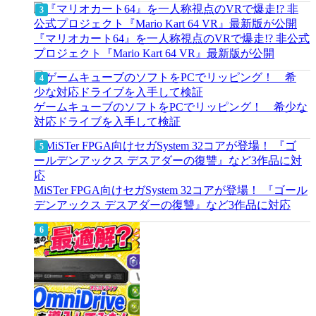
『マリオカート64』を一人称視点のVRで爆走!? 非公式
プロジェクト『Mario Kart 64 VR』最新版が公開
ゲームキューブのソフトをPCでリッピング！ 希少な
対応ドライブを入手して検証
MiSTer FPGA向けセガSystem 32コアが登場！ 『ゴール
デンアックス デスアダーの復讐』など3作品に対応