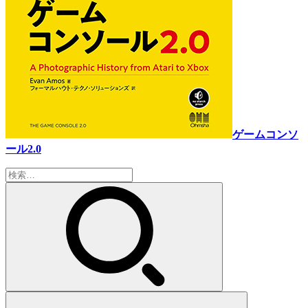
ゲームコンソ
ール2.0
検
索: