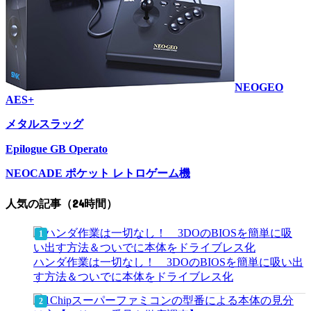
NEOGEO
AES+
メタルスラッグ
Epilogue GB Operato
NEOCADE ポケット レトロゲーム機
人気の記事（24時間）
ハンダ作業は一切なし！ 3DOのBIOSを簡単に吸い出
す方法＆ついでに本体をドライブレス化