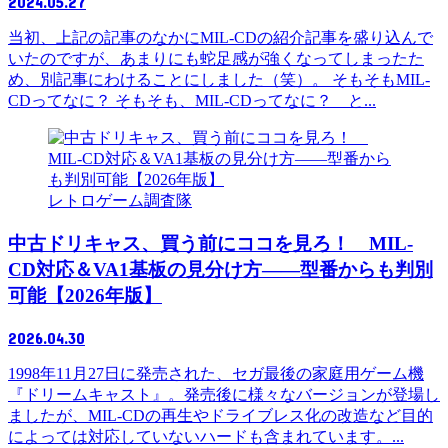
2024.05.27
当初、上記の記事のなかにMIL-CDの紹介記事を盛り込んで
いたのですが、あまりにも蛇足感が強くなってしまったた
め、別記事にわけることにしました（笑）。 そもそもMIL-
CDってなに？ そもそも、MIL-CDってなに？ と...
レトロゲーム調査隊
中古ドリキャス、買う前にココを見ろ！ MIL-
CD対応＆VA1基板の見分け方——型番からも判別
可能【2026年版】
2026.04.30
1998年11月27日に発売された、セガ最後の家庭用ゲーム機
『ドリームキャスト』。発売後に様々なバージョンが登場し
ましたが、MIL-CDの再生やドライブレス化の改造など目的
によっては対応していないハードも含まれています。...