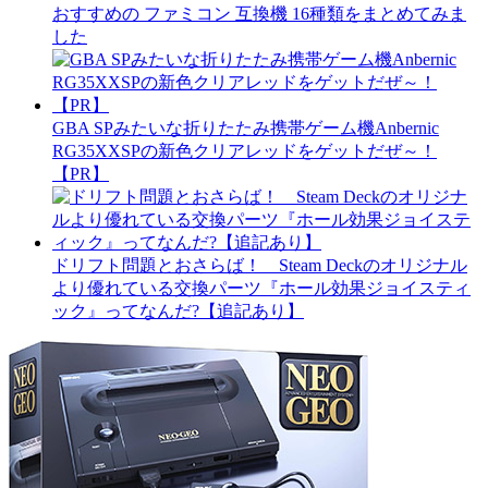
おすすめの ファミコン 互換機 16種類をまとめてみま
した
GBA SPみたいな折りたたみ携帯ゲーム機Anbernic
RG35XXSPの新色クリアレッドをゲットだぜ～！
【PR】
ドリフト問題とおさらば！ Steam Deckのオリジナル
より優れている交換パーツ『ホール効果ジョイスティ
ック』ってなんだ?【追記あり】