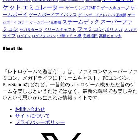
ケット
エミュレーター
ゲ
ゲーミングUMPC
ゲームキューブ
ームボーイ
ゲームボーイアドバンス
ゲー
ゲームボーイアドバンス互換機
スチームデック
スーパーファ
ムボーイカラー
ゲームボーイ互換機
ミコン
ファミコン
メガド
ドリームキャスト
ポリメガ
セガサターン
ライブ
中華エミュ機
ログイン
ログプラスワン
忍者増田
高橋ピョン太
About Us
『レトロゲームで遊ぼう！』は、ファミコンやスーパーファ
ミコン、メガドライブにドリームキャスト、PCエンジン、
PlayStationなどなど、一昔前のレトロゲーム機をただ昔のゲ
ームを楽しむというだけではなく、最新の環境でも楽しみた
いという思いから生まれた情報サイトです。
お問い合わせ
サイトについて
プライバシーポリシー