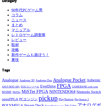
Category
90年代PCゲーム男
コラム
ニュース
まとめ
マニュアル
レトロゲーム調査隊
レビュー
取材
攻略
新作ゲームも遊ぼう！
裏技
Tags
Analogue Pocket
Analogue
Anbernic
Analogue 3D
Analogue Duo
FPGA
EverDrive
ASUS ROG Ally
EGGコンソール
GAMEBANK-web.com
MiSTer FPGA
NINTENDO64
Nintendo Switch
MAME
MiSTer
pickup
openFPGA
PCエンジン
PlayStation
PlayStation 2
アナログポ
POLYMEGA
Steam Deck
Taki Udon
SuperStation one