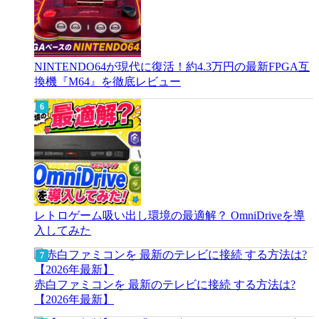
NINTENDO64が現代に復活！約4.3万円の最新FPGA互
換機『M64』を徹底レビュー
レトロゲーム吸い出し環境の最適解？ OmniDriveを導
入してみた
赤白ファミコンを 最新のテレビに接続 する方法は?
【2026年最新】