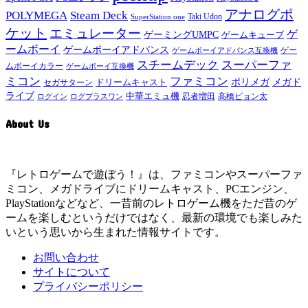
アナログポ
POLYMEGA
Steam Deck
Taki Udon
SuperStation one
ケット
エミュレーター
ゲ
ゲーミングUMPC
ゲームキューブ
ームボーイ
ゲームボーイアドバンス
ゲー
ゲームボーイアドバンス互換機
スチームデック
スーパーファ
ムボーイカラー
ゲームボーイ互換機
ミコン
ファミコン
メガド
ドリームキャスト
ポリメガ
セガサターン
ライブ
中華エミュ機
ログイン
ログプラスワン
忍者増田
高橋ピョン太
About Us
『レトロゲームで遊ぼう！』は、ファミコンやスーパーファ
ミコン、メガドライブにドリームキャスト、PCエンジン、
PlayStationなどなど、一昔前のレトロゲーム機をただ昔のゲ
ームを楽しむというだけではなく、最新の環境でも楽しみた
いという思いから生まれた情報サイトです。
お問い合わせ
サイトについて
プライバシーポリシー