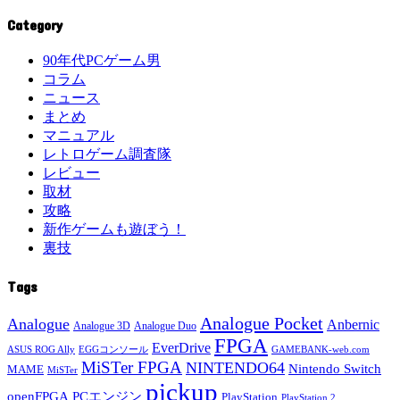
Category
90年代PCゲーム男
コラム
ニュース
まとめ
マニュアル
レトロゲーム調査隊
レビュー
取材
攻略
新作ゲームも遊ぼう！
裏技
Tags
Analogue Pocket
Analogue
Anbernic
Analogue 3D
Analogue Duo
FPGA
EverDrive
ASUS ROG Ally
EGGコンソール
GAMEBANK-web.com
MiSTer FPGA
NINTENDO64
Nintendo Switch
MAME
MiSTer
pickup
openFPGA
PCエンジン
PlayStation
PlayStation 2