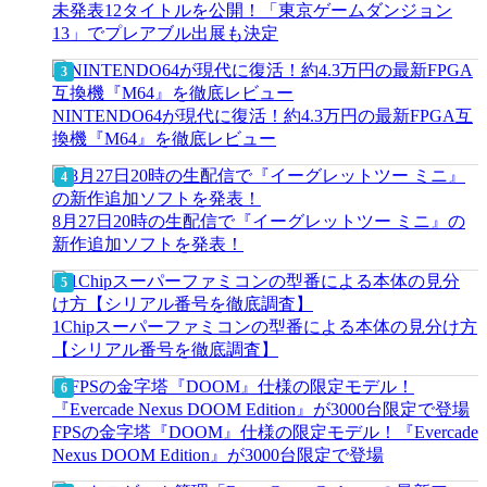
未発表12タイトルを公開！「東京ゲームダンジョン
13」でプレアブル出展も決定
NINTENDO64が現代に復活！約4.3万円の最新FPGA互
換機『M64』を徹底レビュー
8月27日20時の生配信で『イーグレットツー ミニ』の
新作追加ソフトを発表！
1Chipスーパーファミコンの型番による本体の見分け方
【シリアル番号を徹底調査】
FPSの金字塔『DOOM』仕様の限定モデル！『Evercade
Nexus DOOM Edition』が3000台限定で登場