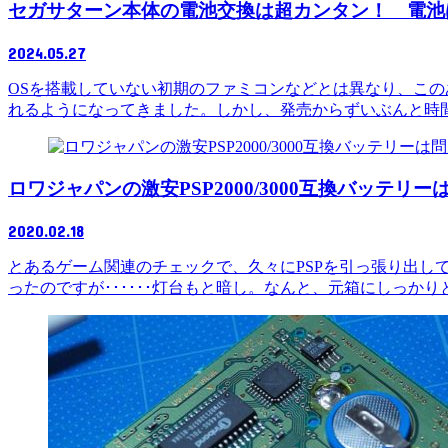
セガサターン本体の電池交換は超カンタン！ 電池
2024.05.27
OSを搭載していない初期のファミコンなどとは異なり、こ
れるようになってきました。しかし、発売からずいぶんと時間が
ロワジャパンの激安PSP2000/3000互換バッテリ
2020.02.18
とあるゲーム関連のチェックで、久々にPSPを引っ張り出
ったのですが･･････灯台もと暗し。なんと、元箱にしっかりとし