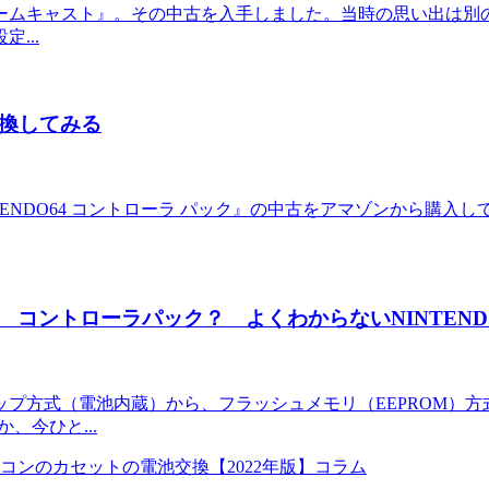
『ドリームキャスト』。その中古を入手しました。当時の思い出は
...
交換してみる
ENDO64 コントローラ パック』の中古をアマゾンから購入し
コントローラパック？ よくわからないNINTEND
プ方式（電池内蔵）から、フラッシュメモリ（EEPROM）
、今ひと...
コラム