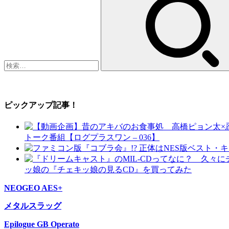
索:
ピックアップ記事！
トーク番組【ログプラスワン – 036】
ッ娘の『チェキッ娘の見るCD』を買ってみた
NEOGEO AES+
メタルスラッグ
Epilogue GB Operato