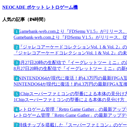
NEOCADE ポケット レトロゲーム機
人気の記事（24時間）
Gamebank-web.comより『FDSemu V1.5』が
『ジャレコアーケードコレクションVol. 1 & Vol.
8月27日20時の生配信で『イーグレットツー ミニ』の
NINTENDO64が現代に復活！約4.3万円の最新FPGA
1Chipスーパーファミコンの型番による本体の見分け
レトロゲーム管理「Retro Game Gather」の最