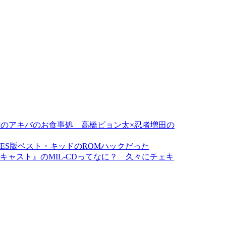
のアキバのお食事処 高橋ピョン太×忍者増田の
NES版ベスト・キッドのROMハックだった
キャスト』のMIL-CDってなに？ 久々にチェキ