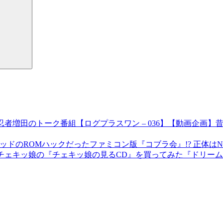
【動画企画】昔
ファミコン版『コブラ会』!? 正体は
『ドリーム