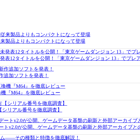
リリース。従来製品よりもコンパクトになって登場
 2』の未発表12タイトルを公開！「東京ゲームダンジョン 13」でプ
新作追加ソフトを発表！
互換機『M64』を徹底レビュー
方【シリアル番号を徹底調査】
新アップデートv2.0が公開。ゲームデータ基盤の刷新と外部アーカイ