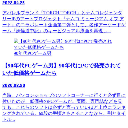
2022.04.28
アパレルブランド『TORCH TORCH』とナムコレジェンダ
リーIPのアートプロジェクト『ナムコ ミュージアム オブ ア
ート』のコラボレート企画第二弾として、名作アーケードゲ
ーム『妖怪道中記』のキービジュアル原画を再現し...
90年代PCゲーム男
【90年代PCゲーム男】90年代にPCで発売されて
いた低価格ゲームたち
2020.02.20
当時、パソコンショップのソフトコーナーに行くと必ず目に
付いたのが、低価格のPCゲームだ。実際、専門誌などを見
ても、これらのソフトは必ずと言っていいほど上位にランキ
ングされている。値段の手頃さもさることながら、割とタイ
トル...