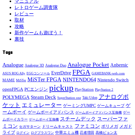
マニュアル
レトロゲーム調査隊
レビュー
取材
攻略
新作ゲームも遊ぼう！
裏技
Tags
Analogue Pocket
Analogue
Anbernic
Analogue 3D
Analogue Duo
FPGA
EverDrive
ASUS ROG Ally
EGGコンソール
GAMEBANK-web.com
MiSTer FPGA
NINTENDO64
Nintendo Switch
MAME
MiSTer
pickup
openFPGA
PCエンジン
PlayStation
PlayStation 2
アナログポ
POLYMEGA
Steam Deck
Taki Udon
SuperStation one
ケット
エミュレーター
ゲ
ゲーミングUMPC
ゲームキューブ
ームボーイ
ゲームボーイアドバンス
ゲー
ゲームボーイアドバンス互換機
スチームデック
スーパーファ
ムボーイカラー
ゲームボーイ互換機
ミコン
ファミコン
メガド
ドリームキャスト
ポリメガ
セガサターン
ライブ
中華エミュ機
ログイン
ログプラスワン
忍者増田
高橋ピョン太