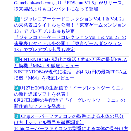
Gamebank-web.comより『FDSemu V1.5』がリリース。
従来製品よりもコンパクトになって登場
『ジャレコアーケードコレクションVol. 1 & Vol. 2』の
未発表12タイトルを公開！「東京ゲームダンジョン
13」でプレアブル出展も決定
NINTENDO64が現代に復活！約4.3万円の最新FPGA互
換機『M64』を徹底レビュー
8月27日20時の生配信で『イーグレットツー ミニ』の
新作追加ソフトを発表！
1Chipスーパーファミコンの型番による本体の見分け方