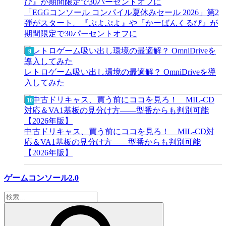
「EGGコンソール コンパイル夏休みセール 2026」第2
弾がスタート。『ぷよぷよ』や『かーばんくるぴ』が
期間限定で30パーセントオフに
レトロゲーム吸い出し環境の最適解？ OmniDriveを導
入してみた
中古ドリキャス、買う前にココを見ろ！ MIL-CD対
応＆VA1基板の見分け方——型番からも判別可能
【2026年版】
ゲームコンソール2.0
検
索: