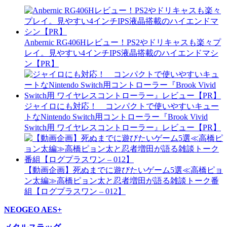
Anbernic RG406Hレビュー！PS2やドリキャスも楽々プ
レイ。見やすい4インチIPS液晶搭載のハイエンドマシ
ン【PR】
ジャイロにも対応！ コンパクトで使いやすいキュー
トなNintendo Switch用コントローラー『Brook Vivid
Switch用 ワイヤレスコントローラー』レビュー【PR】
【動画企画】死ぬまでに遊びたいゲーム5選≪高橋ピョ
ン太編≫高橋ピョン太と忍者増田が語る雑談トーク番
組【ログプラスワン – 012】
NEOGEO AES+