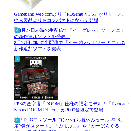
Gamebank-web.comより『FDSemu V1.5』がリリース。
従来製品よりもコンパクトになって登場
8月27日20時の生配信で『イーグレットツー ミニ』の
新作追加ソフトを発表！
FPSの金字塔『DOOM』仕様の限定モデル！『Evercade
Nexus DOOM Edition』が3000台限定で登場