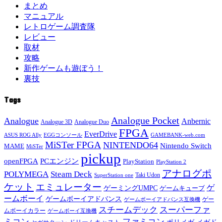
まとめ
マニュアル
レトロゲーム調査隊
レビュー
取材
攻略
新作ゲームも遊ぼう！
裏技
Tags
Analogue Pocket
Analogue
Anbernic
Analogue 3D
Analogue Duo
FPGA
EverDrive
ASUS ROG Ally
EGGコンソール
GAMEBANK-web.com
MiSTer FPGA
NINTENDO64
Nintendo Switch
MAME
MiSTer
pickup
openFPGA
PCエンジン
PlayStation
PlayStation 2
アナログポ
POLYMEGA
Steam Deck
Taki Udon
SuperStation one
ケット
エミュレーター
ゲ
ゲーミングUMPC
ゲームキューブ
ームボーイ
ゲームボーイアドバンス
ゲー
ゲームボーイアドバンス互換機
スチームデック
スーパーファ
ムボーイカラー
ゲームボーイ互換機
ミコン
ファミコン
メガド