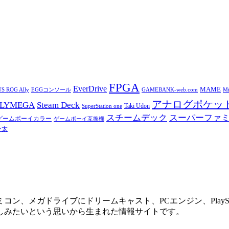
FPGA
EverDrive
MAME
S ROG Ally
Mi
EGGコンソール
GAMEBANK-web.com
アナログポケッ
OLYMEGA
Steam Deck
Taki Udon
SuperStation one
スチームデック
スーパーファ
ゲームボーイカラー
ゲームボーイ互換機
ン太
、メガドライブにドリームキャスト、PCエンジン、PlaySt
しみたいという思いから生まれた情報サイトです。