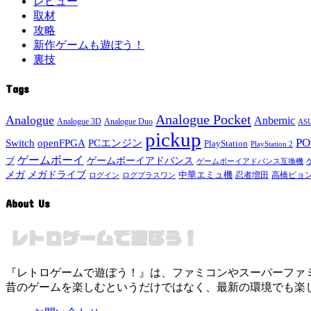
レビュー
取材
攻略
新作ゲームも遊ぼう！
裏技
Tags
Analogue Pocket
Analogue
Anbernic
Analogue 3D
Analogue Duo
ASU
pickup
P
Switch
openFPGA
PCエンジン
PlayStation
PlayStation 2
ゲームボーイ
ゲームボーイアドバンス
ブ
ゲームボーイアドバンス互換機
メガドライブ
メガ
中華エミュ機
ログイン
ログプラスワン
忍者増田
高橋ピョ
About Us
『レトロゲームで遊ぼう！』は、ファミコンやスーパーファミコン
昔のゲームを楽しむというだけではなく、最新の環境でも楽