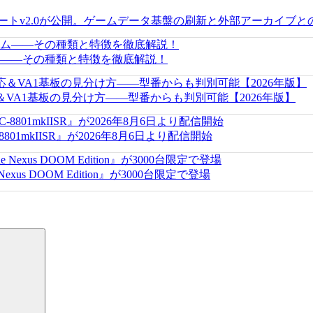
新アップデートv2.0が公開。ゲームデータ基盤の刷新と外部アーカイ
――その種類と特徴を徹底解説！
＆VA1基板の見分け方——型番からも判別可能【2026年版】
-8801mkIISR』が2026年8月6日より配信開始
us DOOM Edition』が3000台限定で登場