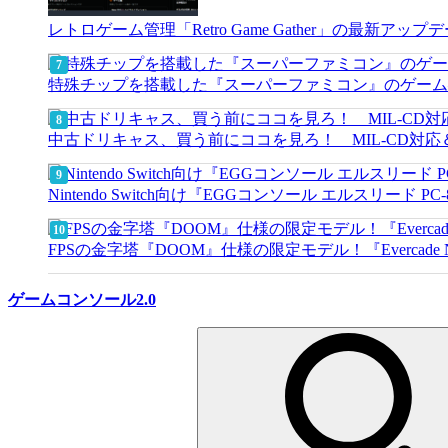
レトロゲーム管理「Retro Game Gather」の最
特殊チップを搭載した『スーパーファミコン』のゲーム
中古ドリキャス、買う前にココを見ろ！ MIL-CD対応
Nintendo Switch向け『EGGコンソール エルスリード PC
FPSの金字塔『DOOM』仕様の限定モデル！『Evercade Nex
ゲームコンソール2.0
検
索: