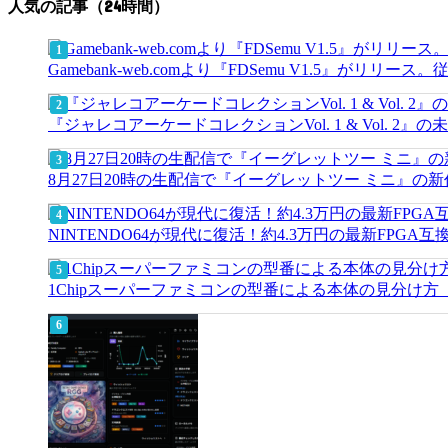
人気の記事（24時間）
Gamebank-web.comより『FDSemu V1.5』が
『ジャレコアーケードコレクションVol. 1 & Vol.
8月27日20時の生配信で『イーグレットツー ミニ』の
NINTENDO64が現代に復活！約4.3万円の最新FPGA
1Chipスーパーファミコンの型番による本体の見分け