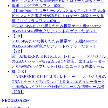
【動画企画】ミステリーハウスと魔女モヘカの館 高橋
ピョン太と忍者増田が語るレトロゲーム雑談トーク番
組【ログプラスワン – 020】
GBA SPみたいな折りたたみ携帯ゲーム機Anbernic
RG35XXSPの新色クリアレッドをゲットだぜ～！
【PR】
『ANBERNIC K101 PLUS』レビュー！ オリジナルの
GBAカセットやEverDriveにも対応。エミュレーターと
互換機のハイブリッド仕様がユニークな携帯ゲーム機
【PR】
NEOGEO AES+