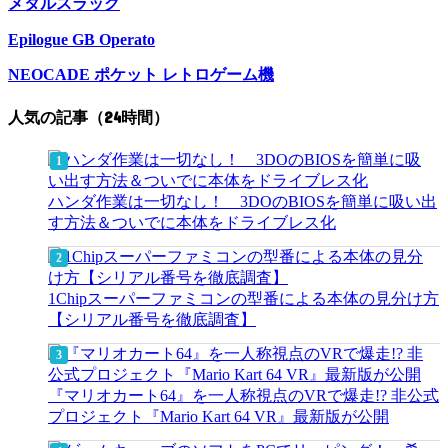
メタルスラッグ
Epilogue GB Operato
NEOCADE ポケット レトロゲーム機
人気の記事（24時間）
ハンダ作業は一切なし！ 3DOのBIOSを簡単に吸い出
す方法＆ついでに本体をドライブレス化
1Chipスーパーファミコンの型番による本体の見分け方
【シリアル番号を徹底調査】
『マリオカート64』を一人称視点のVRで爆走!? 非公式
プロジェクト『Mario Kart 64 VR』最新版が公開