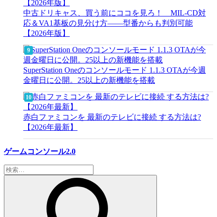
中古ドリキャス、買う前にココを見ろ！ MIL-CD対
応＆VA1基板の見分け方——型番からも判別可能
【2026年版】
SuperStation Oneのコンソールモード 1.1.3 OTAが今週
金曜日に公開。25以上の新機能を搭載
赤白ファミコンを 最新のテレビに接続 する方法は?
【2026年最新】
ゲームコンソール2.0
検
索: