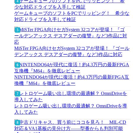
ゲームキューブのソフトをPCでリッピング！ 希少な
対応ドライブを入手して検証
MiSTer FPGA向けセガSystem 32コアが登場！ 『ゴール
デンアックス デスアダーの復讐』など3作品に対応
NINTENDO64が現代に復活！約4.3万円の最新FPGA互
換機『M64』を徹底レビュー
レトロゲーム吸い出し環境の最適解？ OmniDriveを導
入してみた