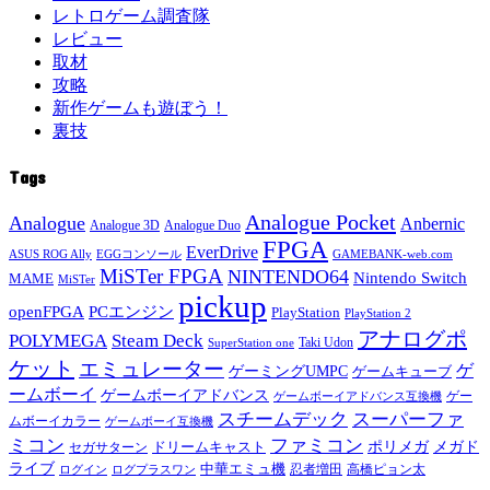
レトロゲーム調査隊
レビュー
取材
攻略
新作ゲームも遊ぼう！
裏技
Tags
Analogue Pocket
Analogue
Anbernic
Analogue 3D
Analogue Duo
FPGA
EverDrive
ASUS ROG Ally
EGGコンソール
GAMEBANK-web.com
MiSTer FPGA
NINTENDO64
Nintendo Switch
MAME
MiSTer
pickup
openFPGA
PCエンジン
PlayStation
PlayStation 2
アナログポ
POLYMEGA
Steam Deck
Taki Udon
SuperStation one
ケット
エミュレーター
ゲ
ゲーミングUMPC
ゲームキューブ
ームボーイ
ゲームボーイアドバンス
ゲー
ゲームボーイアドバンス互換機
スチームデック
スーパーファ
ムボーイカラー
ゲームボーイ互換機
ミコン
ファミコン
メガド
ドリームキャスト
ポリメガ
セガサターン
ライブ
中華エミュ機
ログイン
ログプラスワン
忍者増田
高橋ピョン太