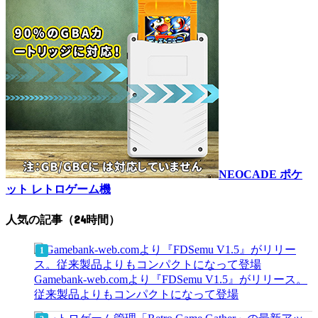
NEOCADE ポケ
ット レトロゲーム機
人気の記事（24時間）
Gamebank-web.comより『FDSemu V1.5』がリリース。
従来製品よりもコンパクトになって登場