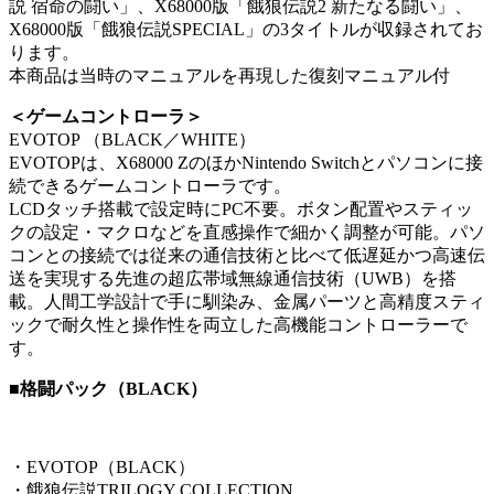
説 宿命の闘い」、X68000版「餓狼伝説2 新たなる闘い」、
X68000版「餓狼伝説SPECIAL」の3タイトルが収録されてお
ります。
本商品は当時のマニュアルを再現した復刻マニュアル付
＜ゲームコントローラ＞
EVOTOP （BLACK／WHITE）
EVOTOPは、X68000 ZのほかNintendo Switchとパソコンに接
続できるゲームコントローラです。
LCDタッチ搭載で設定時にPC不要。ボタン配置やスティッ
クの設定・マクロなどを直感操作で細かく調整が可能。パソ
コンとの接続では従来の通信技術と比べて低遅延かつ高速伝
送を実現する先進の超広帯域無線通信技術（UWB）を搭
載。人間工学設計で手に馴染み、金属パーツと高精度スティ
ックで耐久性と操作性を両立した高機能コントローラーで
す。
■格闘パック（BLACK）
・EVOTOP（BLACK）
・餓狼伝説TRILOGY COLLECTION