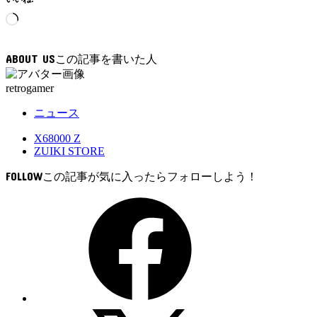
読
み
込
ABOUT US
み
中…
retrogamer
ニュース
X68000 Z
ZUIKI STORE
FOLLOW