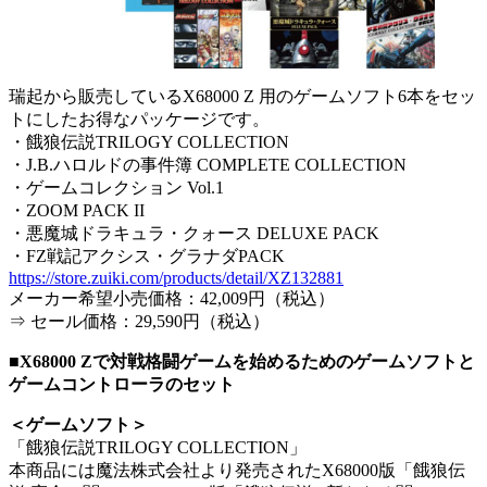
瑞起から販売しているX68000 Z 用のゲームソフト6本をセッ
トにしたお得なパッケージです。
・餓狼伝説TRILOGY COLLECTION
・J.B.ハロルドの事件簿 COMPLETE COLLECTION
・ゲームコレクション Vol.1
・ZOOM PACK II
・悪魔城ドラキュラ・クォース DELUXE PACK
・FZ戦記アクシス・グラナダPACK
https://store.zuiki.com/products/detail/XZ132881
メーカー希望小売価格：42,009円（税込）
⇒ セール価格：29,590円（税込）
■X68000 Zで対戦格闘ゲームを始めるためのゲームソフトと
ゲームコントローラのセット
＜ゲームソフト＞
「餓狼伝説TRILOGY COLLECTION」
本商品には魔法株式会社より発売されたX68000版「餓狼伝