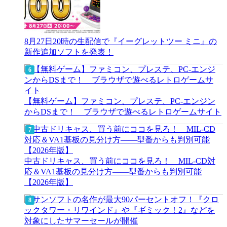
8月27日20時の生配信で『イーグレットツー ミニ』の
新作追加ソフトを発表！
【無料ゲーム】ファミコン、プレステ、PC-エンジン
からDSまで！ ブラウザで遊べるレトロゲームサイト
中古ドリキャス、買う前にココを見ろ！ MIL-CD対
応＆VA1基板の見分け方——型番からも判別可能
【2026年版】