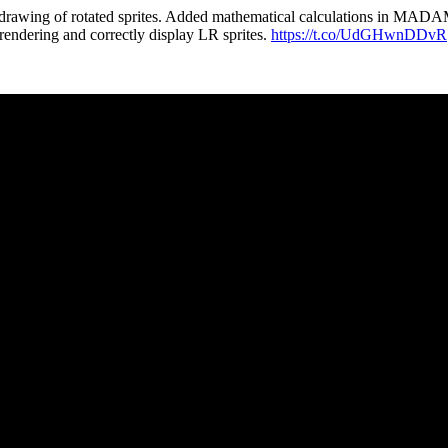
awing of rotated sprites. Added mathematical calculations in MAD
rendering and correctly display LR sprites.
https://t.co/UdGHwnDDvR