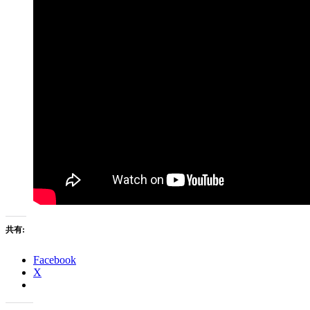
共有:
Facebook
X