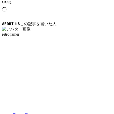
いいね:
読
み
込
ABOUT US
み
中…
retrogamer