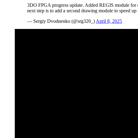
3DO FPGA progress update. Added REGIS module for dr
next step is to add a second drawing module to speed up 
— Sergiy Dvodnenko (@srg320_)
April 8, 2025