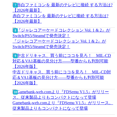
赤白ファミコンを 最新のテレビに接続 する方法は?
【2026年最新】
『ジャレコアーケードコレクション Vol. 1 & 2』が
Switch/PS5/Steamdで発売決定！
中古ドリキャス、買う前にココを見ろ！ MIL-CD対
応＆VA1基板の見分け方——型番からも判別可能
【2026年版】
Gamebank-web.comより『FDSemu V1.5』がリリース。
従来製品よりもコンパクトになって登場