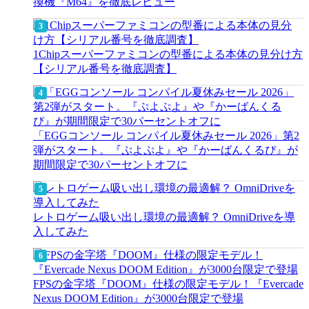
換機『M64』を徹底レビュー
1Chipスーパーファミコンの型番による本体の見分け方
【シリアル番号を徹底調査】
「EGGコンソール コンパイル夏休みセール 2026」第2
弾がスタート。『ぷよぷよ』や『かーばんくるぴ』が
期間限定で30パーセントオフに
レトロゲーム吸い出し環境の最適解？ OmniDriveを導
入してみた
FPSの金字塔『DOOM』仕様の限定モデル！『Evercade
Nexus DOOM Edition』が3000台限定で登場