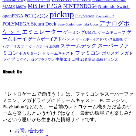
MiSTer FPGA
NINTENDO64
Nintendo Switch
MAME
MiSTer
pickup
openFPGA
PCエンジン
PlayStation
PlayStation 2
アナログポ
POLYMEGA
Steam Deck
Taki Udon
SuperStation one
ケット
エミュレーター
ゲ
ゲーミングUMPC
ゲームキューブ
ームボーイ
ゲームボーイアドバンス
ゲー
ゲームボーイアドバンス互換機
スチームデック
スーパーファ
ムボーイカラー
ゲームボーイ互換機
ミコン
ファミコン
メガド
ドリームキャスト
ポリメガ
セガサターン
ライブ
中華エミュ機
ログイン
ログプラスワン
忍者増田
高橋ピョン太
About Us
『レトロゲームで遊ぼう！』は、ファミコンやスーパーファ
ミコン、メガドライブにドリームキャスト、PCエンジン、
PlayStationなどなど、一昔前のレトロゲーム機をただ昔のゲ
ームを楽しむというだけではなく、最新の環境でも楽しみた
いという思いから生まれた情報サイトです。
お問い合わせ