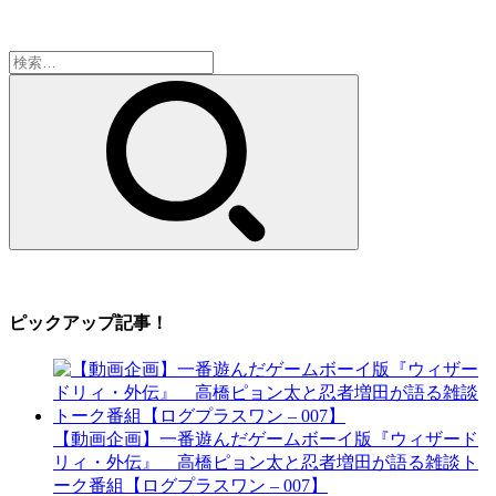
検
索:
ピックアップ記事！
【動画企画】一番遊んだゲームボーイ版『ウィザード
リィ・外伝』 高橋ピョン太と忍者増田が語る雑談ト
ーク番組【ログプラスワン – 007】