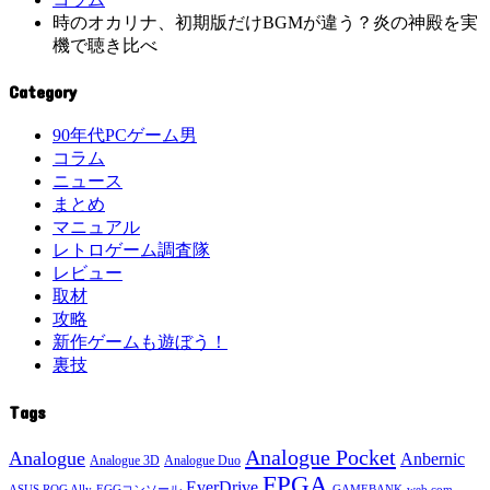
時のオカリナ、初期版だけBGMが違う？炎の神殿を実
機で聴き比べ
Category
90年代PCゲーム男
コラム
ニュース
まとめ
マニュアル
レトロゲーム調査隊
レビュー
取材
攻略
新作ゲームも遊ぼう！
裏技
Tags
Analogue Pocket
Analogue
Anbernic
Analogue 3D
Analogue Duo
FPGA
EverDrive
ASUS ROG Ally
EGGコンソール
GAMEBANK-web.com