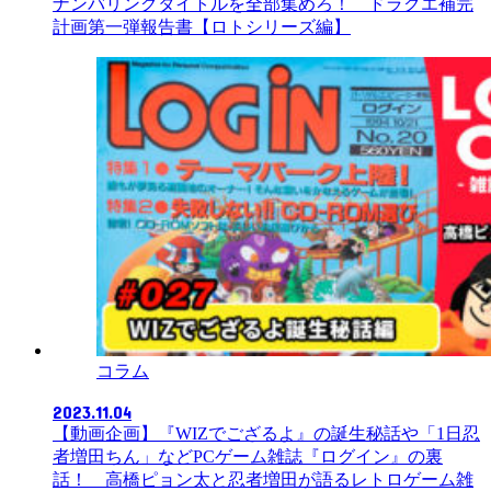
ナンバリングタイトルを全部集めろ！ ドラクエ補完
計画第一弾報告書【ロトシリーズ編】
コラム
2023.11.04
【動画企画】『WIZでござるよ』の誕生秘話や「1日忍
者増田ちん」などPCゲーム雑誌『ログイン』の裏
話！ 高橋ピョン太と忍者増田が語るレトロゲーム雑