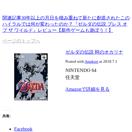
関連記事
30年以上の月日を積み重ねて新たに創造されたこの
ハイラルでは何が変わったのか？『ゼルダの伝説 ブレス オ
ブ ザ ワイルド』レビュー【新作ゲームも遊ぼう！】
ページのトップへ
ゼルダの伝説 時のオカリナ
Posted with
Amakuri
at 2018.7.1
NINTENDO 64
任天堂
Amazonで詳細を見る
共有:
Facebook