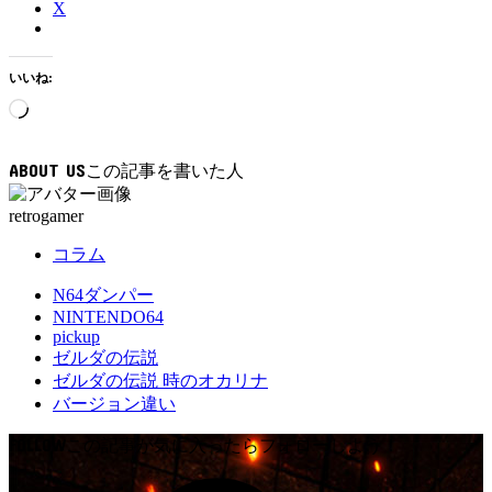
X
いいね:
読
み
込
ABOUT US
み
中…
retrogamer
コラム
N64ダンパー
NINTENDO64
pickup
ゼルダの伝説
ゼルダの伝説 時のオカリナ
バージョン違い
FOLLOW