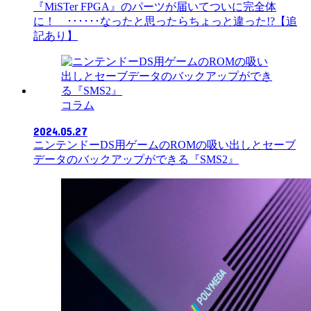
『MiSTer FPGA』のパーツが届いてついに完全体
に！ ･･････なったと思ったらちょっと違った!?【追
記あり】
コラム
2024.05.27
ニンテンドーDS用ゲームのROMの吸い出しとセーブ
データのバックアップができる『SMS2』