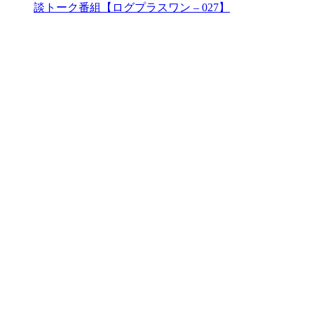
談トーク番組【ログプラスワン – 027】