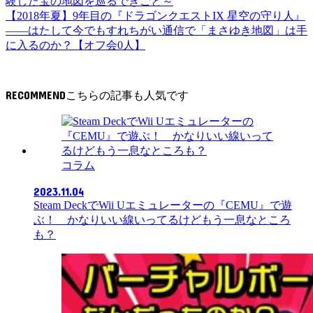
験した宝の地図を巡るできごと～
【2018年夏】9年目の『ドラゴンクエストIX 星空の守り人』
――はたして今でもすれちがい通信で「まさゆき地図」は手
に入るのか？【オフ会0人】
RECOMMEND
コラム
2023.11.04
Steam DeckでWii Uエミュレーターの『CEMU』で遊
ぶ！ かなりいい線いってるけどもう一息なところ
も？