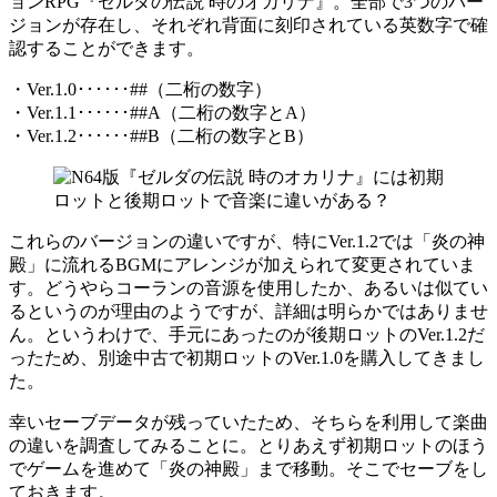
ョンRPG『ゼルダの伝説 時のオカリナ』。全部で3つのバー
ジョンが存在し、それぞれ背面に刻印されている英数字で確
認することができます。
・Ver.1.0･･････##（二桁の数字）
・Ver.1.1･･････##A（二桁の数字とA）
・Ver.1.2･･････##B（二桁の数字とB）
これらのバージョンの違いですが、特にVer.1.2では「炎の神
殿」に流れるBGMにアレンジが加えられて変更されていま
す。どうやらコーランの音源を使用したか、あるいは似てい
るというのが理由のようですが、詳細は明らかではありませ
ん。というわけで、手元にあったのが後期ロットのVer.1.2だ
ったため、別途中古で初期ロットのVer.1.0を購入してきまし
た。
幸いセーブデータが残っていたため、そちらを利用して楽曲
の違いを調査してみることに。とりあえず初期ロットのほう
でゲームを進めて「炎の神殿」まで移動。そこでセーブをし
ておきます。