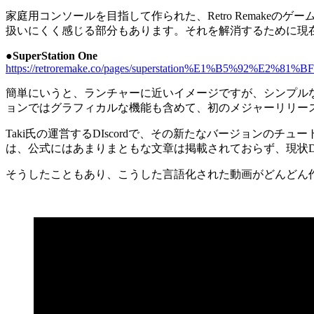
家庭用コンソールを目指して作られた、Retro Remakeのゲーム
扱いにくく感じる部分もあります。それを解消するために現
●SuperStation One
https://retroremake.co/pages/superstation%E1%B5%92%E2%81
簡単にいうと、ランチャーに近いイメージですが、シンプル
ョンではグラフィカルな機能も含めて、初のメジャーリリース
Taki氏の運営するDIscordで、その新たなバージョンのチュ
は、公式にはあまりまともな文章は掲載されておらず、現状Di
そうしたこともあり、こうした言語化された動画がどんどん