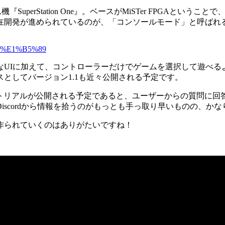
機『SuperStation One』。ベースがMiSTer FPGAと
在開発が進められているのが、「コンソールモード」と呼ばれ
%BF%E1%B5%89
なUIに加えて、コントローラーだけでゲームを選択して遊べる
としてバージョン1.1も近々公開される予定です。
ートリアルが公開される予定であると、ユーザーからの質問に回答していま
scordから情報を拾うのがもっとも手っ取り早いものの、か
作られていくのはありがたいですね！