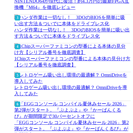
NINTENDO64が現代に復活！約4.3万円の最新FPGA互
換機『M64』を徹底レビュー
ハンダ作業は一切なし！ 3DOのBIOSを簡単に吸い出
す方法＆ついでに本体をドライブレス化
1Chipスーパーファミコンの型番による本体の見分け方
【シリアル番号を徹底調査】
レトロゲーム吸い出し環境の最適解？ OmniDriveを導
入してみた
「EGGコンソール コンパイル夏休みセール 2026」第2
弾がスタート。『ぷよぷよ』や『かーばんくるぴ』が