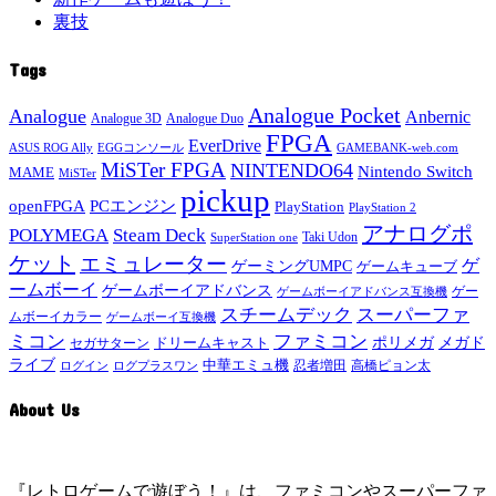
裏技
Tags
Analogue Pocket
Analogue
Anbernic
Analogue 3D
Analogue Duo
FPGA
EverDrive
ASUS ROG Ally
EGGコンソール
GAMEBANK-web.com
MiSTer FPGA
NINTENDO64
Nintendo Switch
MAME
MiSTer
pickup
openFPGA
PCエンジン
PlayStation
PlayStation 2
アナログポ
POLYMEGA
Steam Deck
Taki Udon
SuperStation one
ケット
エミュレーター
ゲ
ゲーミングUMPC
ゲームキューブ
ームボーイ
ゲームボーイアドバンス
ゲー
ゲームボーイアドバンス互換機
スチームデック
スーパーファ
ムボーイカラー
ゲームボーイ互換機
ミコン
ファミコン
メガド
ドリームキャスト
ポリメガ
セガサターン
ライブ
中華エミュ機
ログイン
ログプラスワン
忍者増田
高橋ピョン太
About Us
『レトロゲームで遊ぼう！』は、ファミコンやスーパーファ