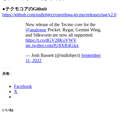
●テクモコアのGithub
https://github.com/nullobject/openfpga-tecmo/releases/tag/v2.0
New release of the Tecmo core for the
@analogue
Pocket. Rygar, Gemini Wing,
and Silkworm are now all supported:
https://t.co/dGV28KoVWV
pic.twitter.com/fU8XR4Glsx
— Josh Bassett (@nullobject)
September
11, 2022
共有:
Facebook
X
いいね: