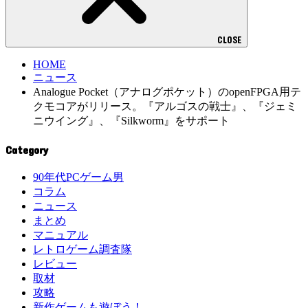
CLOSE
HOME
ニュース
Analogue Pocket（アナログポケット）のopenFPGA用テ
クモコアがリリース。『アルゴスの戦士』、『ジェミ
ニウイング』、『Silkworm』をサポート
Category
90年代PCゲーム男
コラム
ニュース
まとめ
マニュアル
レトロゲーム調査隊
レビュー
取材
攻略
新作ゲームも遊ぼう！