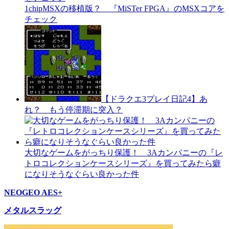
1chipMSXの移植版？ 『MiSTer FPGA』のMSXコアを
チェック
【ドラクエ3プレイ日記4】あ
れ？ もう停滞期に突入？
大切なゲームをがっちり保護！ 3Aカンパニーの『レ
トロコレクションケースシリーズ』を買ってみたら癖
になりそうなぐらい良かった件
NEOGEO AES+
メタルスラッグ