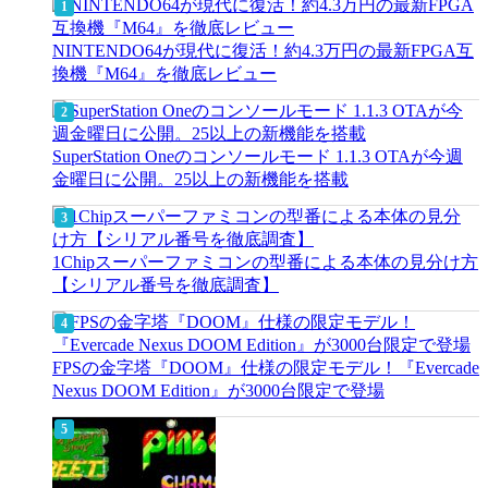
NINTENDO64が現代に復活！約4.3万円の最新FPGA互
換機『M64』を徹底レビュー
SuperStation Oneのコンソールモード 1.1.3 OTAが今週
金曜日に公開。25以上の新機能を搭載
1Chipスーパーファミコンの型番による本体の見分け方
【シリアル番号を徹底調査】
FPSの金字塔『DOOM』仕様の限定モデル！『Evercade
Nexus DOOM Edition』が3000台限定で登場