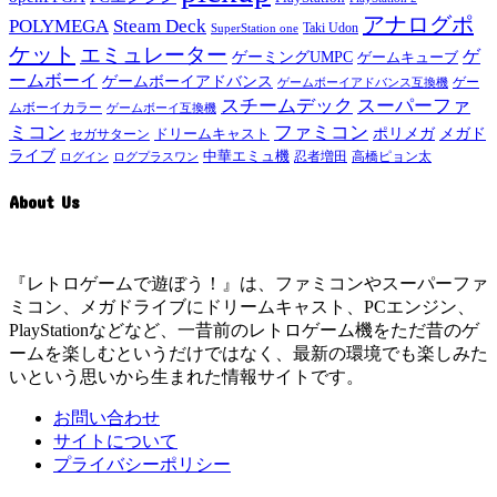
アナログポ
POLYMEGA
Steam Deck
Taki Udon
SuperStation one
ケット
エミュレーター
ゲ
ゲーミングUMPC
ゲームキューブ
ームボーイ
ゲームボーイアドバンス
ゲー
ゲームボーイアドバンス互換機
スチームデック
スーパーファ
ムボーイカラー
ゲームボーイ互換機
ミコン
ファミコン
メガド
ドリームキャスト
ポリメガ
セガサターン
ライブ
中華エミュ機
ログイン
ログプラスワン
忍者増田
高橋ピョン太
About Us
『レトロゲームで遊ぼう！』は、ファミコンやスーパーファ
ミコン、メガドライブにドリームキャスト、PCエンジン、
PlayStationなどなど、一昔前のレトロゲーム機をただ昔のゲ
ームを楽しむというだけではなく、最新の環境でも楽しみた
いという思いから生まれた情報サイトです。
お問い合わせ
サイトについて
プライバシーポリシー