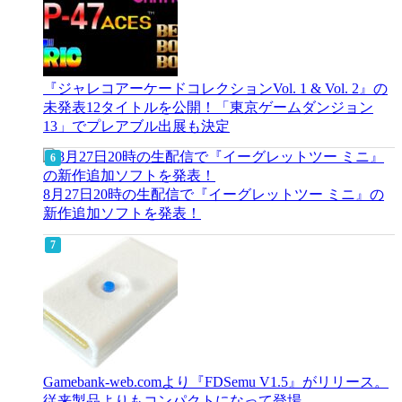
『ジャレコアーケードコレクションVol. 1 & Vol. 2』の
未発表12タイトルを公開！「東京ゲームダンジョン
13」でプレアブル出展も決定
8月27日20時の生配信で『イーグレットツー ミニ』の
新作追加ソフトを発表！
Gamebank-web.comより『FDSemu V1.5』がリリース。
従来製品よりもコンパクトになって登場