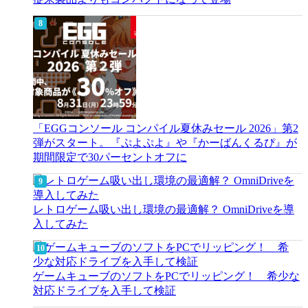
「EGGコンソール コンパイル夏休みセール 2026」第2
弾がスタート。『ぷよぷよ』や『かーばんくるぴ』が
期間限定で30パーセントオフに
レトロゲーム吸い出し環境の最適解？ OmniDriveを導
入してみた
ゲームキューブのソフトをPCでリッピング！ 希少な
対応ドライブを入手して検証