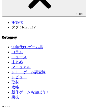
CLOSE
HOME
タグ : RG353V
Category
90年代PCゲーム男
コラム
ニュース
まとめ
マニュアル
レトロゲーム調査隊
レビュー
取材
攻略
新作ゲームも遊ぼう！
裏技