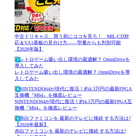
中古ドリキャス、買う前にココを見ろ！ MIL-CD対
応＆VA1基板の見分け方——型番からも判別可能
【2026年版】
レトロゲーム吸い出し環境の最適解？ OmniDriveを導
入してみた
NINTENDO64が現代に復活！約4.3万円の最新FPGA互
換機『M64』を徹底レビュー
赤白ファミコンを 最新のテレビに接続 する方法は?