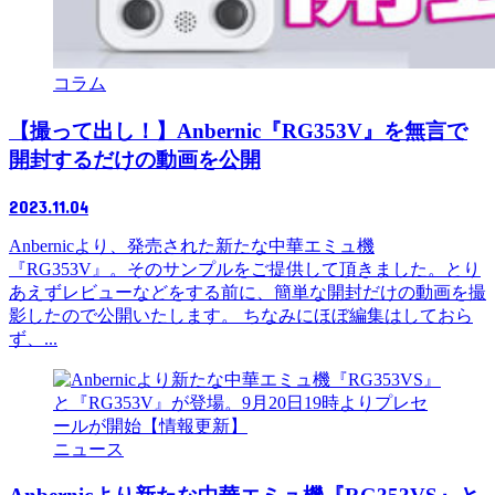
コラム
【撮って出し！】Anbernic『RG353V』を無言で
開封するだけの動画を公開
2023.11.04
Anbernicより、発売された新たな中華エミュ機
『RG353V』。そのサンプルをご提供して頂きました。とり
あえずレビューなどをする前に、簡単な開封だけの動画を撮
影したので公開いたします。 ちなみにほぼ編集はしておら
ず、...
ニュース