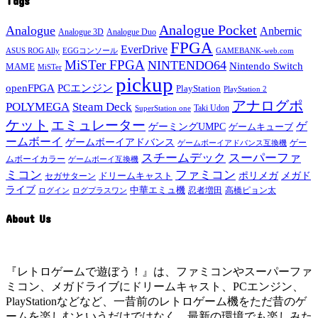
Tags
Analogue Pocket
Analogue
Anbernic
Analogue 3D
Analogue Duo
FPGA
EverDrive
ASUS ROG Ally
EGGコンソール
GAMEBANK-web.com
MiSTer FPGA
NINTENDO64
Nintendo Switch
MAME
MiSTer
pickup
openFPGA
PCエンジン
PlayStation
PlayStation 2
アナログポ
POLYMEGA
Steam Deck
Taki Udon
SuperStation one
ケット
エミュレーター
ゲ
ゲーミングUMPC
ゲームキューブ
ームボーイ
ゲームボーイアドバンス
ゲー
ゲームボーイアドバンス互換機
スチームデック
スーパーファ
ムボーイカラー
ゲームボーイ互換機
ミコン
ファミコン
メガド
ドリームキャスト
ポリメガ
セガサターン
ライブ
中華エミュ機
ログイン
ログプラスワン
忍者増田
高橋ピョン太
About Us
『レトロゲームで遊ぼう！』は、ファミコンやスーパーファ
ミコン、メガドライブにドリームキャスト、PCエンジン、
PlayStationなどなど、一昔前のレトロゲーム機をただ昔のゲ
ームを楽しむというだけではなく、最新の環境でも楽しみた