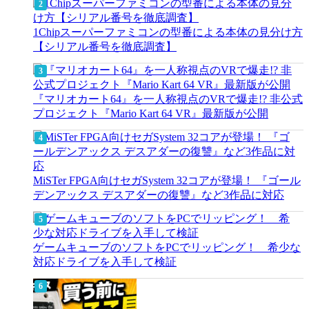
1Chipスーパーファミコンの型番による本体の見分け方
【シリアル番号を徹底調査】
『マリオカート64』を一人称視点のVRで爆走!? 非公式
プロジェクト『Mario Kart 64 VR』最新版が公開
MiSTer FPGA向けセガSystem 32コアが登場！ 『ゴール
デンアックス デスアダーの復讐』など3作品に対応
ゲームキューブのソフトをPCでリッピング！ 希少な
対応ドライブを入手して検証