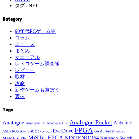
タグ : NFT
Category
90年代PCゲーム男
コラム
ニュース
まとめ
マニュアル
レトロゲーム調査隊
レビュー
取材
攻略
新作ゲームも遊ぼう！
裏技
Tags
Analogue Pocket
Analogue
Anbernic
Analogue 3D
Analogue Duo
FPGA
EverDrive
ASUS ROG Ally
EGGコンソール
GAMEBANK-web.com
MiSTer FPGA
NINTENDO64
Nintendo Switch
MAME
MiSTer