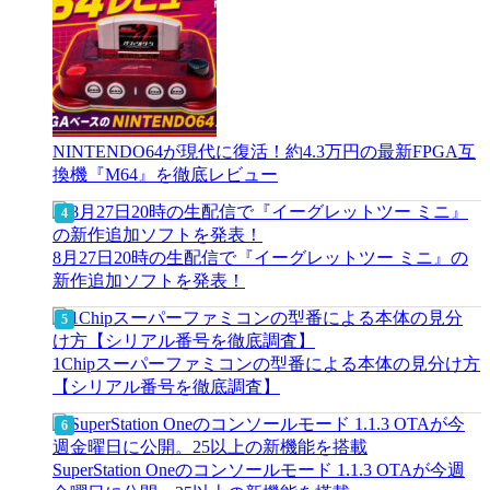
NINTENDO64が現代に復活！約4.3万円の最新FPGA互
換機『M64』を徹底レビュー
8月27日20時の生配信で『イーグレットツー ミニ』の
新作追加ソフトを発表！
1Chipスーパーファミコンの型番による本体の見分け方
【シリアル番号を徹底調査】
SuperStation Oneのコンソールモード 1.1.3 OTAが今週