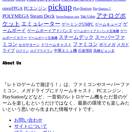
pickup
openFPGA
PCエンジン
PlayStation
PlayStation 2
アナログポ
POLYMEGA
Steam Deck
Taki Udon
SuperStation one
ケット
エミュレーター
ゲ
ゲーミングUMPC
ゲームキューブ
ームボーイ
ゲームボーイアドバンス
ゲー
ゲームボーイアドバンス互換機
スチームデック
スーパーファ
ムボーイカラー
ゲームボーイ互換機
ミコン
ファミコン
メガド
ドリームキャスト
ポリメガ
セガサターン
ライブ
中華エミュ機
ログイン
ログプラスワン
忍者増田
高橋ピョン太
About Us
『レトロゲームで遊ぼう！』は、ファミコンやスーパーファ
ミコン、メガドライブにドリームキャスト、PCエンジン、
PlayStationなどなど、一昔前のレトロゲーム機をただ昔のゲ
ームを楽しむというだけではなく、最新の環境でも楽しみた
いという思いから生まれた情報サイトです。
お問い合わせ
サイトについて