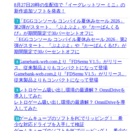
8月27日20時の生配信で『イーグレットツー ミニ』の
新作追加ソフトを発表！
「EGGコンソール コンパイル夏休みセール 2026」第2
弾がスタート。『ぷよぷよ』や『かーばんくるぴ』が
期間限定で30パーセントオフに
Gamebank-web.comより『FDSemu V1.5』がリリース。
従来製品よりもコンパクトになって登場
レトロゲーム吸い出し環境の最適解？ OmniDriveを導
入してみた
ゲームキューブのソフトをPCでリッピング！ 希少な