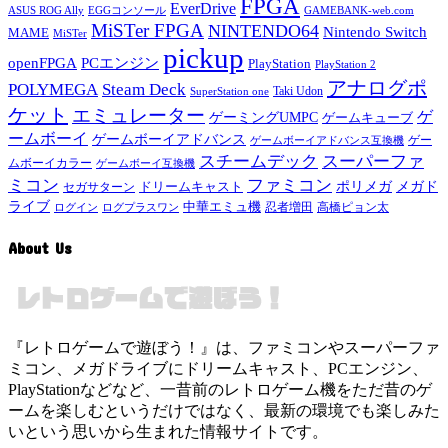
FPGA
EverDrive
ASUS ROG Ally
EGGコンソール
GAMEBANK-web.com
MiSTer FPGA
NINTENDO64
Nintendo Switch
MAME
MiSTer
pickup
openFPGA
PCエンジン
PlayStation
PlayStation 2
アナログポ
POLYMEGA
Steam Deck
Taki Udon
SuperStation one
ケット
エミュレーター
ゲ
ゲーミングUMPC
ゲームキューブ
ームボーイ
ゲームボーイアドバンス
ゲー
ゲームボーイアドバンス互換機
スチームデック
スーパーファ
ムボーイカラー
ゲームボーイ互換機
ミコン
ファミコン
メガド
ドリームキャスト
ポリメガ
セガサターン
ライブ
中華エミュ機
ログイン
ログプラスワン
忍者増田
高橋ピョン太
About Us
『レトロゲームで遊ぼう！』は、ファミコンやスーパーファ
ミコン、メガドライブにドリームキャスト、PCエンジン、
PlayStationなどなど、一昔前のレトロゲーム機をただ昔のゲ
ームを楽しむというだけではなく、最新の環境でも楽しみた
いという思いから生まれた情報サイトです。