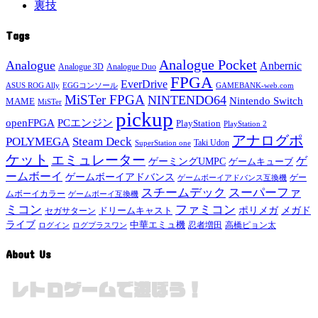
裏技
Tags
Analogue Pocket
Analogue
Anbernic
Analogue 3D
Analogue Duo
FPGA
EverDrive
ASUS ROG Ally
EGGコンソール
GAMEBANK-web.com
MiSTer FPGA
NINTENDO64
Nintendo Switch
MAME
MiSTer
pickup
openFPGA
PCエンジン
PlayStation
PlayStation 2
アナログポ
POLYMEGA
Steam Deck
Taki Udon
SuperStation one
ケット
エミュレーター
ゲ
ゲーミングUMPC
ゲームキューブ
ームボーイ
ゲームボーイアドバンス
ゲー
ゲームボーイアドバンス互換機
スチームデック
スーパーファ
ムボーイカラー
ゲームボーイ互換機
ミコン
ファミコン
メガド
ドリームキャスト
ポリメガ
セガサターン
ライブ
中華エミュ機
ログイン
ログプラスワン
忍者増田
高橋ピョン太
About Us