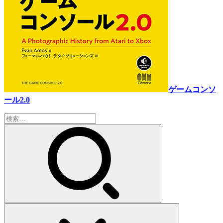
ゲームコンソ
ール2.0
検
索: