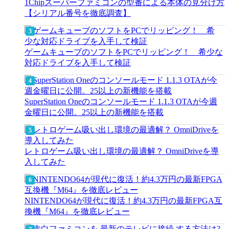
1Chipスーパーファミコンの型番による本体の見分け方
【シリアル番号を徹底調査】
ゲームキューブのソフトをPCでリッピング！ 希少な
対応ドライブを入手して検証
SuperStation Oneのコンソールモード 1.1.3 OTAが今週
金曜日に公開。25以上の新機能を搭載
レトロゲーム吸い出し環境の最適解？ OmniDriveを導
入してみた
NINTENDO64が現代に復活！約4.3万円の最新FPGA互
換機『M64』を徹底レビュー