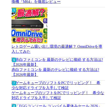
換機『M64』を徹底レビュー
レトロゲーム吸い出し環境の最適解？ OmniDriveを導
入してみた
赤白ファミコンを 最新のテレビに接続 する方法は?
【2026年最新】
ゲームキューブのソフトをPCでリッピング！ 希少な
対応ドライブを入手して検証