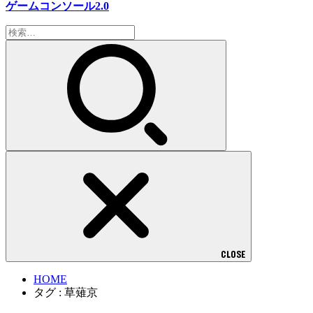
ゲームコンソール2.0
検
索:
CLOSE
HOME
タグ : 草薙京