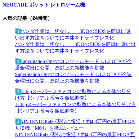
NEOCADE ポケット レトロゲーム機
人気の記事（24時間）
ハンダ作業は一切なし！ 3DOのBIOSを簡単に吸い出
す方法＆ついでに本体をドライブレス化
SuperStation Oneのコンソールモード 1.1.3 OTAが今週
金曜日に公開。25以上の新機能を搭載
1Chipスーパーファミコンの型番による本体の見分け方
【シリアル番号を徹底調査】
NINTENDO64が現代に復活！約4.3万円の最新FPGA互