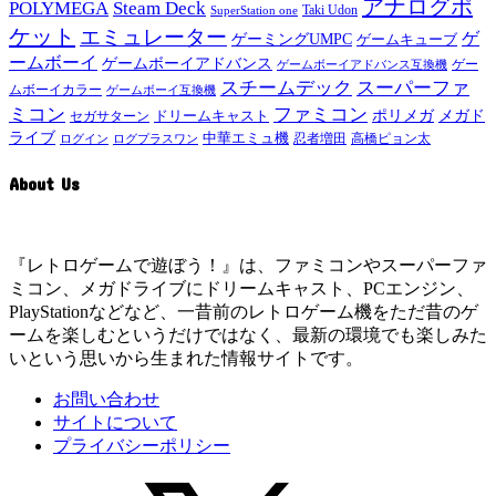
アナログポ
POLYMEGA
Steam Deck
Taki Udon
SuperStation one
ケット
エミュレーター
ゲ
ゲーミングUMPC
ゲームキューブ
ームボーイ
ゲームボーイアドバンス
ゲー
ゲームボーイアドバンス互換機
スチームデック
スーパーファ
ムボーイカラー
ゲームボーイ互換機
ミコン
ファミコン
メガド
ドリームキャスト
ポリメガ
セガサターン
ライブ
中華エミュ機
ログイン
ログプラスワン
忍者増田
高橋ピョン太
About Us
『レトロゲームで遊ぼう！』は、ファミコンやスーパーファ
ミコン、メガドライブにドリームキャスト、PCエンジン、
PlayStationなどなど、一昔前のレトロゲーム機をただ昔のゲ
ームを楽しむというだけではなく、最新の環境でも楽しみた
いという思いから生まれた情報サイトです。
お問い合わせ
サイトについて
プライバシーポリシー