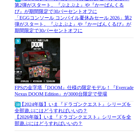
「EGGコンソール コンパイル夏休みセール 2026」第2
弾がスタート。『ぷよぷよ』や『かーばんくるぴ』が
期間限定で30パーセントオフに
FPSの金字塔『DOOM』仕様の限定モデル！『Evercade
Nexus DOOM Edition』が3000台限定で登場
【2026年版】いま『ドラゴンクエスト』シリーズを全
部遊ぶにはどうすればいいの？