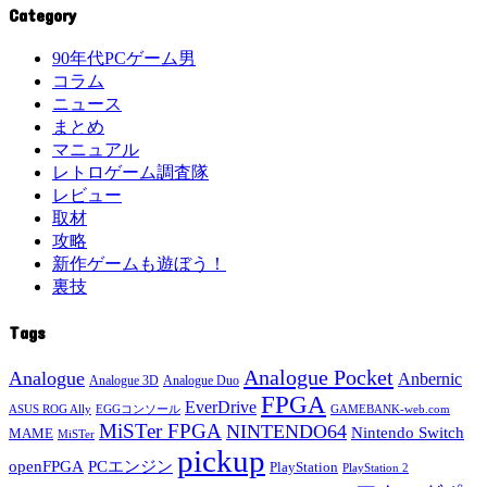
Category
90年代PCゲーム男
コラム
ニュース
まとめ
マニュアル
レトロゲーム調査隊
レビュー
取材
攻略
新作ゲームも遊ぼう！
裏技
Tags
Analogue Pocket
Analogue
Anbernic
Analogue 3D
Analogue Duo
FPGA
EverDrive
ASUS ROG Ally
EGGコンソール
GAMEBANK-web.com
MiSTer FPGA
NINTENDO64
Nintendo Switch
MAME
MiSTer
pickup
openFPGA
PCエンジン
PlayStation
PlayStation 2