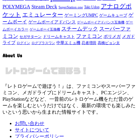
アナログポ
POLYMEGA
Steam Deck
Taki Udon
SuperStation one
ケット
エミュレーター
ゲ
ゲーミングUMPC
ゲームキューブ
ームボーイ
ゲームボーイアドバンス
ゲー
ゲームボーイアドバンス互換機
スチームデック
スーパーファ
ムボーイカラー
ゲームボーイ互換機
ミコン
ファミコン
メガド
ドリームキャスト
ポリメガ
セガサターン
ライブ
中華エミュ機
ログイン
ログプラスワン
忍者増田
高橋ピョン太
About Us
『レトロゲームで遊ぼう！』は、ファミコンやスーパーファ
ミコン、メガドライブにドリームキャスト、PCエンジン、
PlayStationなどなど、一昔前のレトロゲーム機をただ昔のゲ
ームを楽しむというだけではなく、最新の環境でも楽しみた
いという思いから生まれた情報サイトです。
お問い合わせ
サイトについて
プライバシーポリシー