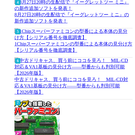
8月27日20時の生配信で『イーグレットツー ミニ』の
新作追加ソフトを発表！
1Chipスーパーファミコンの型番による本体の見分け方
【シリアル番号を徹底調査】
中古ドリキャス、買う前にココを見ろ！ MIL-CD対
応＆VA1基板の見分け方——型番からも判別可能
【2026年版】