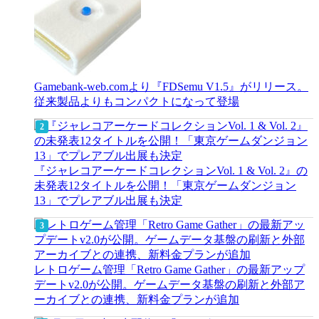
Gamebank-web.comより『FDSemu V1.5』がリリース。
従来製品よりもコンパクトになって登場
『ジャレコアーケードコレクションVol. 1 & Vol. 2』の
未発表12タイトルを公開！「東京ゲームダンジョン
13」でプレアブル出展も決定
レトロゲーム管理「Retro Game Gather」の最新アップ
デートv2.0が公開。ゲームデータ基盤の刷新と外部ア
ーカイブとの連携、新料金プランが追加