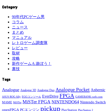
Category
90年代PCゲーム男
コラム
ニュース
まとめ
マニュアル
レトロゲーム調査隊
レビュー
取材
攻略
新作ゲームも遊ぼう！
裏技
Tags
Analogue Pocket
Analogue
Anbernic
Analogue 3D
Analogue Duo
FPGA
EverDrive
ASUS ROG Ally
EGGコンソール
GAMEBANK-web.com
MiSTer FPGA
NINTENDO64
Nintendo Switch
MAME
MiSTer
pickup
openFPGA
PCエンジン
PlayStation
PlayStation 2