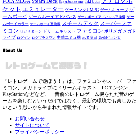
アナログポ
POLYMEGA
Steam Deck
Taki Udon
SuperStation one
ケット
エミュレーター
ゲ
ゲーミングUMPC
ゲームキューブ
ームボーイ
ゲームボーイアドバンス
ゲー
ゲームボーイアドバンス互換機
スチームデック
スーパーファ
ムボーイカラー
ゲームボーイ互換機
ミコン
ファミコン
メガド
ドリームキャスト
ポリメガ
セガサターン
ライブ
中華エミュ機
ログイン
ログプラスワン
忍者増田
高橋ピョン太
About Us
『レトロゲームで遊ぼう！』は、ファミコンやスーパーファ
ミコン、メガドライブにドリームキャスト、PCエンジン、
PlayStationなどなど、一昔前のレトロゲーム機をただ昔のゲ
ームを楽しむというだけではなく、最新の環境でも楽しみた
いという思いから生まれた情報サイトです。
お問い合わせ
サイトについて
プライバシーポリシー