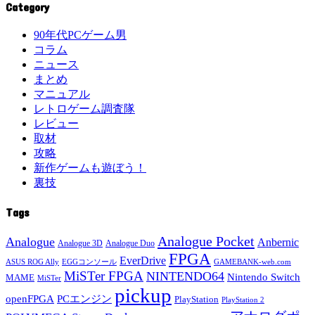
Category
90年代PCゲーム男
コラム
ニュース
まとめ
マニュアル
レトロゲーム調査隊
レビュー
取材
攻略
新作ゲームも遊ぼう！
裏技
Tags
Analogue Pocket
Analogue
Anbernic
Analogue 3D
Analogue Duo
FPGA
EverDrive
ASUS ROG Ally
EGGコンソール
GAMEBANK-web.com
MiSTer FPGA
NINTENDO64
Nintendo Switch
MAME
MiSTer
pickup
openFPGA
PCエンジン
PlayStation
PlayStation 2