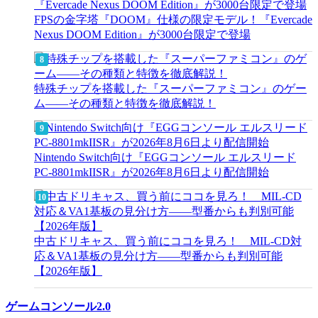
FPSの金字塔『DOOM』仕様の限定モデル！『Evercade
Nexus DOOM Edition』が3000台限定で登場
特殊チップを搭載した『スーパーファミコン』のゲー
ム――その種類と特徴を徹底解説！
Nintendo Switch向け『EGGコンソール エルスリード
PC-8801mkIISR』が2026年8月6日より配信開始
中古ドリキャス、買う前にココを見ろ！ MIL-CD対
応＆VA1基板の見分け方——型番からも判別可能
【2026年版】
ゲームコンソール2.0