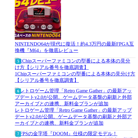
NINTENDO64が現代に復活！約4.3万円の最新FPGA互
換機『M64』を徹底レビュー
1Chipスーパーファミコンの型番による本体の見分け方
【シリアル番号を徹底調査】
レトロゲーム管理「Retro Game Gather」の最新アップ
デートv2.0が公開。ゲームデータ基盤の刷新と外部ア
ーカイブとの連携、新料金プランが追加