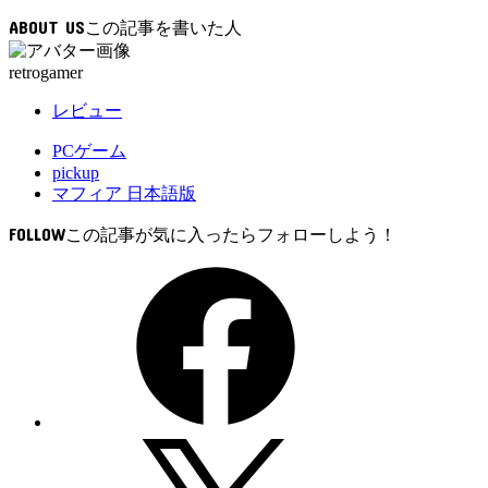
込
ABOUT US
み
中…
retrogamer
レビュー
PCゲーム
pickup
マフィア 日本語版
FOLLOW