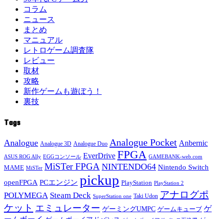
コラム
ニュース
まとめ
マニュアル
レトロゲーム調査隊
レビュー
取材
攻略
新作ゲームも遊ぼう！
裏技
Tags
Analogue Pocket
Analogue
Anbernic
Analogue 3D
Analogue Duo
FPGA
EverDrive
ASUS ROG Ally
EGGコンソール
GAMEBANK-web.com
MiSTer FPGA
NINTENDO64
Nintendo Switch
MAME
MiSTer
pickup
openFPGA
PCエンジン
PlayStation
PlayStation 2
アナログポ
POLYMEGA
Steam Deck
Taki Udon
SuperStation one
ケット
エミュレーター
ゲ
ゲーミングUMPC
ゲームキューブ