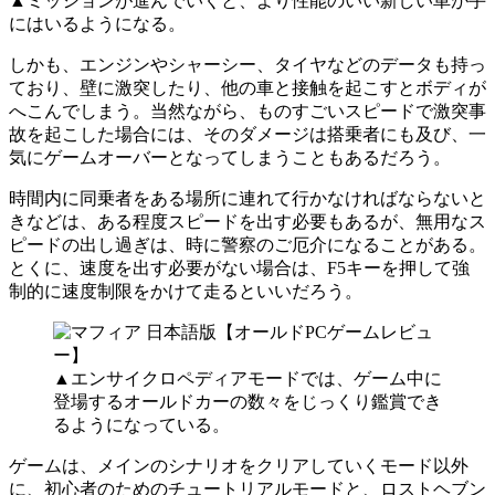
▲ミッションが進んでいくと、より性能のいい新しい車が手
にはいるようになる。
しかも、エンジンやシャーシー、タイヤなどのデータも持っ
ており、壁に激突したり、他の車と接触を起こすとボディが
へこんでしまう。当然ながら、ものすごいスピードで激突事
故を起こした場合には、そのダメージは搭乗者にも及び、一
気にゲームオーバーとなってしまうこともあるだろう。
時間内に同乗者をある場所に連れて行かなければならないと
きなどは、ある程度スピードを出す必要もあるが、無用なス
ピードの出し過ぎは、時に警察のご厄介になることがある。
とくに、速度を出す必要がない場合は、F5キーを押して強
制的に速度制限をかけて走るといいだろう。
▲エンサイクロペディアモードでは、ゲーム中に
登場するオールドカーの数々をじっくり鑑賞でき
るようになっている。
ゲームは、メインのシナリオをクリアしていくモード以外
に、初心者のためのチュートリアルモードと、ロストヘブン