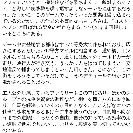
マフィアというと、機関銃などを撃ちまくり、敵対するマフ
ィアと激しい銃撃戦を繰り返すようなシーンを連想するだろ
う。たしかに、このゲームでもそういった要素は盛り込まれ
ているのだが、この作品の本質的なおもしろさは、“ロスト
ヘブン”と呼ばれる架空の都市をまるごとそのまま再現して
いるところにある。
ゲーム中に登場する都市はすべて等身大で作られており、広
さにするとだいたい12平方マイルに相当する。道や橋、トン
ネルなどはもちろんのこと、通りには数々のオールドカーが
走り、通行人が行き交う。うっかり人をはねてしまうと、交
通違反で捕まってしまうといった細かさだ。とにかく、この
街をうろうろしているだけでも、そのデティールの細かさに
驚かされることだろう。
主人公の所属しているファミリーもこの中にあり、ほかのグ
ループとの抗争や資金の調達など、街中を四方八方に動き回
り、仕事を解決していくのが目的となる。たとえばなにかの
仕事で移動をするときは主に車を使うのだが、目的地へ向か
うまでの道順はまったくの自由。自分の知っている効率のよ
い道順で進んでもいいし、むりやり歩道を突っ切ってもいい
のである。