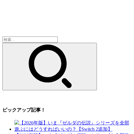
検
索:
ピックアップ記事！