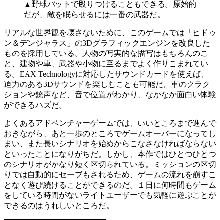
▲野球バットで殴りつけることもできる。原始的
だが、敵を眠らせるには一番の武器だ。
リアルな世界観を壊さないために、このゲームでは「ヒドゥ
ン＆デンジャラス」の3Dグラフィックエンジンを改良した
ものを採用している。人物の写実的な描写はもちろんのこ
と、建物や車、武器や小物に至るまでよく作りこまれてい
る。EAX Technologyに対応したサウンドカードを使えば、
迫力のある3Dサウンドを楽しむことも可能だ。車のクラク
ションや銃声など、音で位置がわかり、なかなか面白い体験
ができるハズだ。
よくあるアドベンチャーゲームでは、いいところまで進んで
おきながら、あと一歩のところでゲームオーバーになってし
まい、また長いシナリオを始めからこなさなければならない
といったことになりがちだ。しかし、本作ではひとつひとつ
のシナリオがかなり短く区切られている。ミッションの区切
りでは自動的にセーブもされるため、ゲームの流れを崩すこ
となく遊び続けることができるのだ。１日に何時間もゲーム
をしている時間がないライトユーザーでも気軽に遊ぶことが
できるのはうれしいところだ。