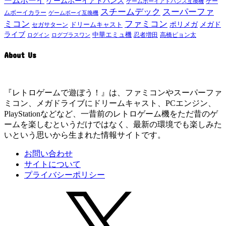
ームボーイ
ゲームボーイアドバンス
ゲー
ゲームボーイアドバンス互換機
スチームデック
スーパーファ
ムボーイカラー
ゲームボーイ互換機
ミコン
ファミコン
メガド
ドリームキャスト
ポリメガ
セガサターン
ライブ
中華エミュ機
ログイン
ログプラスワン
忍者増田
高橋ピョン太
About Us
『レトロゲームで遊ぼう！』は、ファミコンやスーパーファ
ミコン、メガドライブにドリームキャスト、PCエンジン、
PlayStationなどなど、一昔前のレトロゲーム機をただ昔のゲ
ームを楽しむというだけではなく、最新の環境でも楽しみた
いという思いから生まれた情報サイトです。
お問い合わせ
サイトについて
プライバシーポリシー