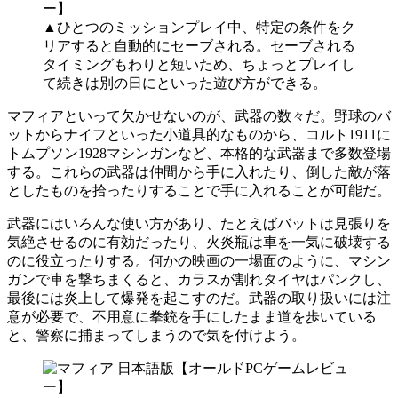
▲ひとつのミッションプレイ中、特定の条件をク
リアすると自動的にセーブされる。セーブされる
タイミングもわりと短いため、ちょっとプレイし
て続きは別の日にといった遊び方ができる。
マフィアといって欠かせないのが、武器の数々だ。野球のバ
ットからナイフといった小道具的なものから、コルト1911に
トムプソン1928マシンガンなど、本格的な武器まで多数登場
する。これらの武器は仲間から手に入れたり、倒した敵が落
としたものを拾ったりすることで手に入れることが可能だ。
武器にはいろんな使い方があり、たとえばバットは見張りを
気絶させるのに有効だったり、火炎瓶は車を一気に破壊する
のに役立ったりする。何かの映画の一場面のように、マシン
ガンで車を撃ちまくると、カラスが割れタイヤはパンクし、
最後には炎上して爆発を起こすのだ。武器の取り扱いには注
意が必要で、不用意に拳銃を手にしたまま道を歩いている
と、警察に捕まってしまうので気を付けよう。