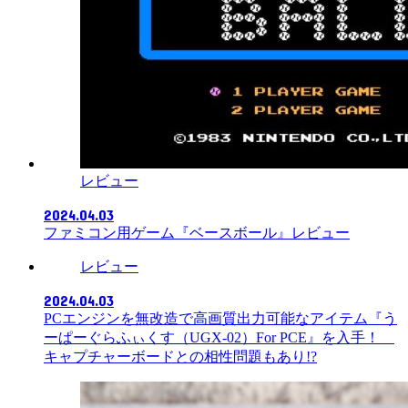
レビュー
2024.04.03
ファミコン用ゲーム『ベースボール』レビュー
レビュー
2024.04.03
PCエンジンを無改造で高画質出力可能なアイテム『う
ーぱーぐらふぃくす（UGX-02）For PCE』を入手！
キャプチャーボードとの相性問題もあり!?