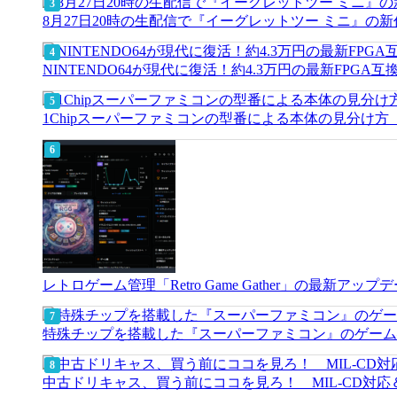
8月27日20時の生配信で『イーグレットツー ミニ』の
NINTENDO64が現代に復活！約4.3万円の最新FPGA
1Chipスーパーファミコンの型番による本体の見分け
レトロゲーム管理「Retro Game Gather」の最
特殊チップを搭載した『スーパーファミコン』のゲーム
中古ドリキャス、買う前にココを見ろ！ MIL-CD対応