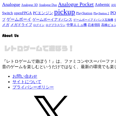
Analogue Pocket
Analogue
Anbernic
Analogue 3D
Analogue Duo
ASU
pickup
P
Switch
openFPGA
PCエンジン
PlayStation
PlayStation 2
ゲームボーイ
ゲームボーイアドバンス
ブ
ゲームボーイアドバンス互換機
メガドライブ
メガ
中華エミュ機
ログイン
ログプラスワン
忍者増田
高橋ピョ
About Us
『レトロゲームで遊ぼう！』は、ファミコンやスーパーファミコン
昔のゲームを楽しむというだけではなく、最新の環境でも楽
お問い合わせ
サイトについて
プライバシーポリシー