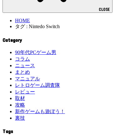
CLOSE
HOME
タグ : Nintedo Switch
Category
90年代PCゲーム男
コラム
ニュース
まとめ
マニュアル
レトロゲーム調査隊
レビュー
取材
攻略
新作ゲームも遊ぼう！
裏技
Tags