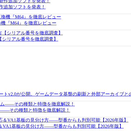
新作追加ソフトを発表！
互換機『M64』を徹底レビュー
方【シリアル番号を徹底調査】
新アップデートv2.0が公開。ゲームデータ基盤の刷新と外部アーカイ
――その種類と特徴を徹底解説！
＆VA1基板の見分け方——型番からも判別可能【2026年版】