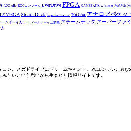
FPGA
EverDrive
MAME
S ROG Ally
Mi
EGGコンソール
GAMEBANK-web.com
アナログポケッ
OLYMEGA
Steam Deck
Taki Udon
SuperStation one
スチームデック
スーパーファ
ゲームボーイカラー
ゲームボーイ互換機
ン太
、メガドライブにドリームキャスト、PCエンジン、PlaySt
しみたいという思いから生まれた情報サイトです。