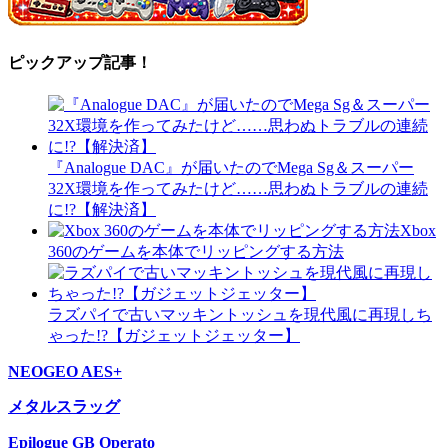
ピックアップ記事！
『Analogue DAC』が届いたのでMega Sg＆スーパー
32X環境を作ってみたけど……思わぬトラブルの連続
に!?【解決済】
Xbox
360のゲームを本体でリッピングする方法
ラズパイで古いマッキントッシュを現代風に再現しち
ゃった!?【ガジェットジェッター】
NEOGEO AES+
メタルスラッグ
Epilogue GB Operato