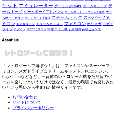
ケット
エミュレーター
ゲ
ゲーミングUMPC
ゲームキューブ
ームボーイ
ゲームボーイアドバンス
ゲー
ゲームボーイアドバンス互換機
スチームデック
スーパーファ
ムボーイカラー
ゲームボーイ互換機
ミコン
ファミコン
メガド
ドリームキャスト
ポリメガ
セガサターン
ライブ
中華エミュ機
ログイン
ログプラスワン
忍者増田
高橋ピョン太
About Us
『レトロゲームで遊ぼう！』は、ファミコンやスーパーファ
ミコン、メガドライブにドリームキャスト、PCエンジン、
PlayStationなどなど、一昔前のレトロゲーム機をただ昔のゲ
ームを楽しむというだけではなく、最新の環境でも楽しみた
いという思いから生まれた情報サイトです。
お問い合わせ
サイトについて
プライバシーポリシー