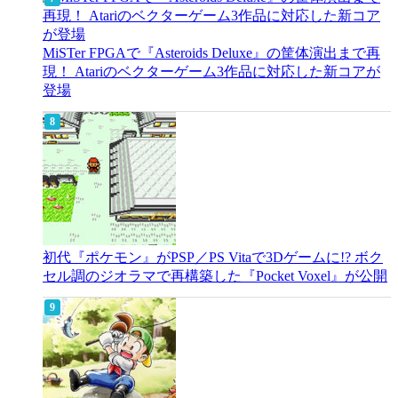
MiSTer FPGAで『Asteroids Deluxe』の筐体演出まで再
現！ Atariのベクターゲーム3作品に対応した新コアが
登場
初代『ポケモン』がPSP／PS Vitaで3Dゲームに!? ボク
セル調のジオラマで再構築した『Pocket Voxel』が公開