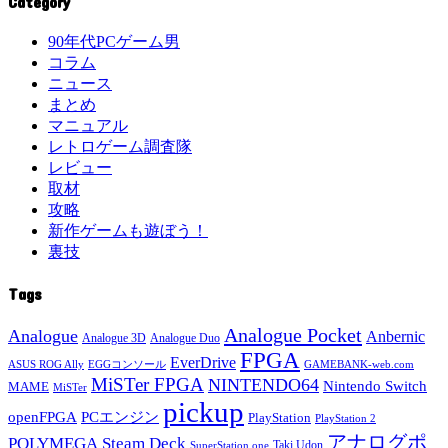
Category
90年代PCゲーム男
コラム
ニュース
まとめ
マニュアル
レトロゲーム調査隊
レビュー
取材
攻略
新作ゲームも遊ぼう！
裏技
Tags
Analogue Pocket
Analogue
Anbernic
Analogue 3D
Analogue Duo
FPGA
EverDrive
ASUS ROG Ally
EGGコンソール
GAMEBANK-web.com
MiSTer FPGA
NINTENDO64
Nintendo Switch
MAME
MiSTer
pickup
openFPGA
PCエンジン
PlayStation
PlayStation 2
アナログポ
POLYMEGA
Steam Deck
Taki Udon
SuperStation one