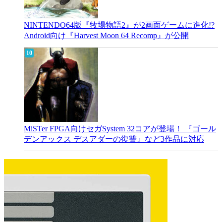
NINTENDO64版『牧場物語2』が2画面ゲームに進化!?
Android向け『Harvest Moon 64 Recomp』が公開
MiSTer FPGA向けセガSystem 32コアが登場！ 『ゴール
デンアックス デスアダーの復讐』など3作品に対応