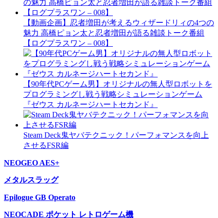
【動画企画】忍者増田が考えるウィザードリィの4つの
魅力 高橋ピョン太と忍者増田が語る雑談トーク番組
【ログプラスワン – 008】
【90年代PCゲーム男】オリジナルの無人型ロボットを
プログラミングし戦う戦略シミュレーションゲーム
『ゼウス カルネージハートセカンド』
Steam Deck鬼ヤバテクニック！パーフォマンスを向上
させるFSR編
NEOGEO AES+
メタルスラッグ
Epilogue GB Operato
NEOCADE ポケット レトロゲーム機