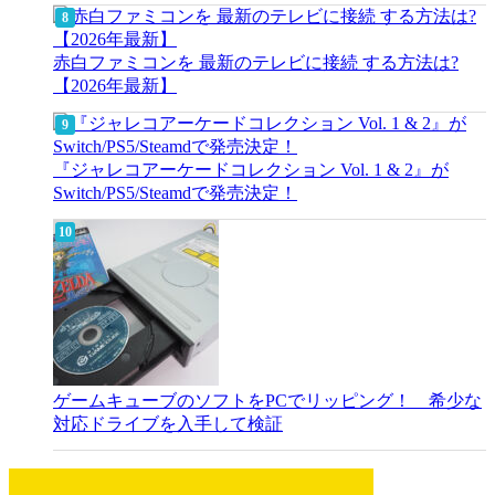
赤白ファミコンを 最新のテレビに接続 する方法は?
【2026年最新】
『ジャレコアーケードコレクション Vol. 1 & 2』が
Switch/PS5/Steamdで発売決定！
ゲームキューブのソフトをPCでリッピング！ 希少な
対応ドライブを入手して検証