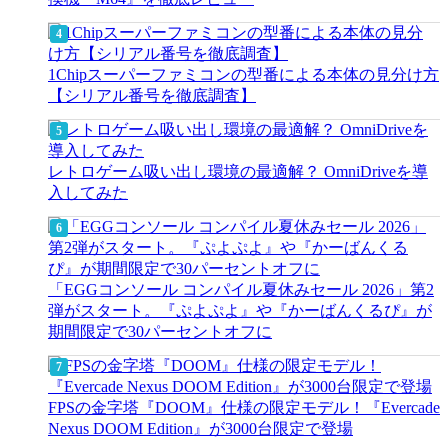
1Chipスーパーファミコンの型番による本体の見分け方
【シリアル番号を徹底調査】
レトロゲーム吸い出し環境の最適解？ OmniDriveを導
入してみた
「EGGコンソール コンパイル夏休みセール 2026」第2
弾がスタート。『ぷよぷよ』や『かーばんくるぴ』が
期間限定で30パーセントオフに
FPSの金字塔『DOOM』仕様の限定モデル！『Evercade
Nexus DOOM Edition』が3000台限定で登場