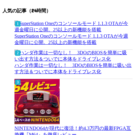
人気の記事（24時間）
SuperStation Oneのコンソールモード 1.1.3 OTAが今週
金曜日に公開。25以上の新機能を搭載
ハンダ作業は一切なし！ 3DOのBIOSを簡単に吸い出
す方法＆ついでに本体をドライブレス化
NINTENDO64が現代に復活！約4.3万円の最新FPGA互
換機『M64』を徹底レビュー