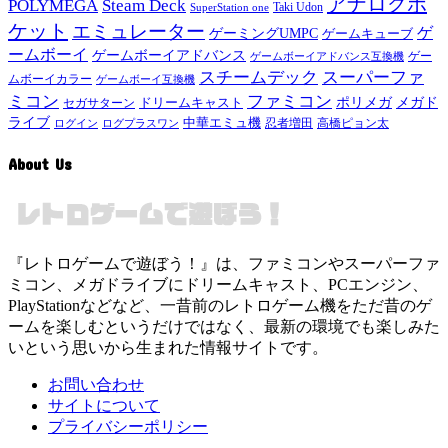
アナログポ
POLYMEGA
Steam Deck
Taki Udon
SuperStation one
ケット
エミュレーター
ゲ
ゲーミングUMPC
ゲームキューブ
ームボーイ
ゲームボーイアドバンス
ゲー
ゲームボーイアドバンス互換機
スチームデック
スーパーファ
ムボーイカラー
ゲームボーイ互換機
ミコン
ファミコン
メガド
ドリームキャスト
ポリメガ
セガサターン
ライブ
中華エミュ機
ログイン
ログプラスワン
忍者増田
高橋ピョン太
About Us
『レトロゲームで遊ぼう！』は、ファミコンやスーパーファ
ミコン、メガドライブにドリームキャスト、PCエンジン、
PlayStationなどなど、一昔前のレトロゲーム機をただ昔のゲ
ームを楽しむというだけではなく、最新の環境でも楽しみた
いという思いから生まれた情報サイトです。
お問い合わせ
サイトについて
プライバシーポリシー