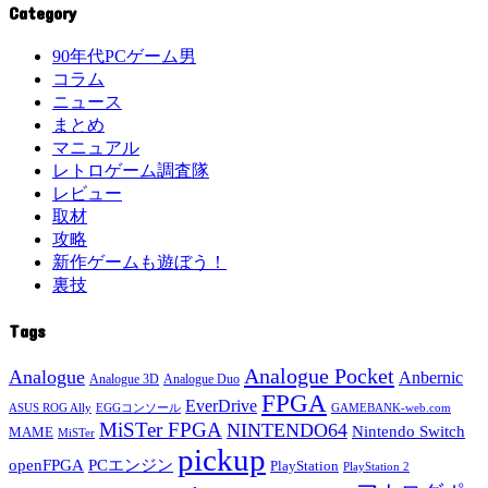
Category
90年代PCゲーム男
コラム
ニュース
まとめ
マニュアル
レトロゲーム調査隊
レビュー
取材
攻略
新作ゲームも遊ぼう！
裏技
Tags
Analogue Pocket
Analogue
Anbernic
Analogue 3D
Analogue Duo
FPGA
EverDrive
ASUS ROG Ally
EGGコンソール
GAMEBANK-web.com
MiSTer FPGA
NINTENDO64
Nintendo Switch
MAME
MiSTer
pickup
openFPGA
PCエンジン
PlayStation
PlayStation 2