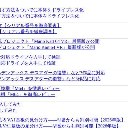
出す方法＆ついでに本体をドライブレス化
方【シリアル番号を徹底調査】
ェクト『Mario Kart 64 VR』最新版が公開
対応ドライブを入手して検証
『ゴールデンアックス デスアダーの復讐』など3作品に対応
互換機『M64』を徹底レビュー
入してみた
＆VA1基板の見分け方——型番からも判別可能【2026年版】