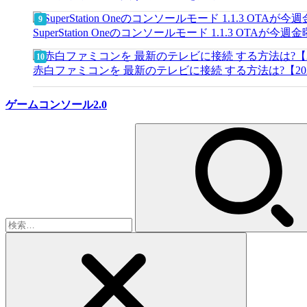
SuperStation Oneのコンソールモード 1.1.3 OT
赤白ファミコンを 最新のテレビに接続 する方法は?【20
ゲームコンソール2.0
検
索: