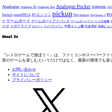
Analogue Pocket
Analogue
Anbernic
Analogue 3D
Analogue Duo
ASU
pickup
P
Switch
openFPGA
PCエンジン
PlayStation
PlayStation 2
ゲームボーイ
ゲームボーイアドバンス
ブ
ゲームボーイアドバンス互換機
メガドライブ
メガ
中華エミュ機
ログイン
ログプラスワン
忍者増田
高橋ピョ
About Us
『レトロゲームで遊ぼう！』は、ファミコンやスーパーファミコン
昔のゲームを楽しむというだけではなく、最新の環境でも楽
お問い合わせ
サイトについて
プライバシーポリシー