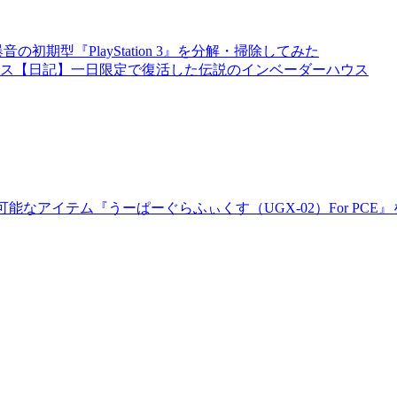
音の初期型『PlayStation 3』を分解・掃除してみた
【日記】一日限定で復活した伝説のインベーダーハウス
能なアイテム『うーぱーぐらふぃくす（UGX-02）For PC