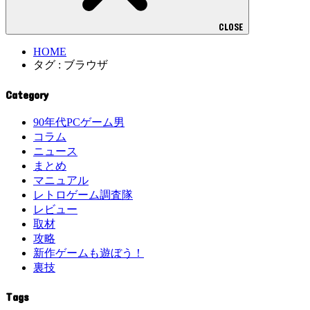
CLOSE
HOME
タグ : ブラウザ
Category
90年代PCゲーム男
コラム
ニュース
まとめ
マニュアル
レトロゲーム調査隊
レビュー
取材
攻略
新作ゲームも遊ぼう！
裏技
Tags