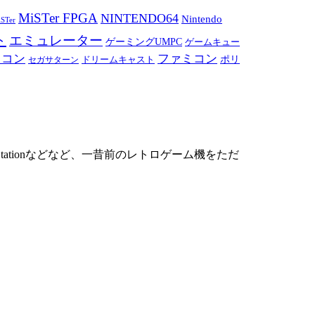
MiSTer FPGA
NINTENDO64
Nintendo
STer
ト
エミュレーター
ゲーミングUMPC
ゲームキュー
ミコン
ファミコン
ドリームキャスト
ポリ
セガサターン
ationなどなど、一昔前のレトロゲーム機をただ