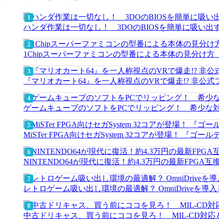
ハンダ作業は一切なし！ 3DOのBIOSを簡単に吸い
1Chipスーパーファミコンの型番による本体の見分け
『マリオカート64』を一人称視点のVRで爆走!? 非公式プロジ
ゲームキューブのソフトをPCでリッピング！ 希少な
MiSTer FPGA向けセガSystem 32コアが登場！ 
NINTENDO64が現代に復活！約4.3万円の最新FPGA
レトロゲーム吸い出し環境の最適解？ OmniDriveを導
中古ドリキャス、買う前にココを見ろ！ MIL-CD対応