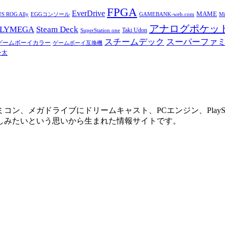
FPGA
EverDrive
MAME
S ROG Ally
EGGコンソール
Mi
GAMEBANK-web.com
アナログポケッ
OLYMEGA
Steam Deck
Taki Udon
SuperStation one
スチームデック
スーパーファ
ゲームボーイカラー
ゲームボーイ互換機
ン太
、メガドライブにドリームキャスト、PCエンジン、PlaySt
しみたいという思いから生まれた情報サイトです。