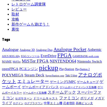
レトロゲーム調査隊
レビュー
取材
攻略
新作ゲームも遊ぼう！
裏技
Tags
Analogue Pocket
Analogue
Anbernic
Analogue 3D
Analogue Duo
FPGA
EverDrive
ASUS ROG Ally
EGGコンソール
GAMEBANK-web.com
MiSTer FPGA
NINTENDO64
Nintendo Switch
MAME
MiSTer
pickup
openFPGA
PCエンジン
PlayStation
PlayStation 2
アナログポ
POLYMEGA
Steam Deck
Taki Udon
SuperStation one
ケット
エミュレーター
ゲ
ゲーミングUMPC
ゲームキューブ
ームボーイ
ゲームボーイアドバンス
ゲー
ゲームボーイアドバンス互換機
スチームデック
スーパーファ
ムボーイカラー
ゲームボーイ互換機
ミコン
ファミコン
メガド
ドリームキャスト
ポリメガ
セガサターン
ライブ
中華エミュ機
ログイン
ログプラスワン
忍者増田
高橋ピョン太