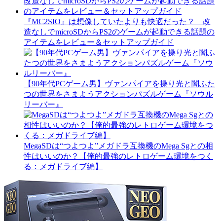
『MC2SIO』は想像していたよりも快適だった？ 改
造なしでmicroSDからPS2のゲームが起動できる話題の
アイテムをレビュー＆セットアップガイド
【90年代PCゲーム男】ヴァンパイアを操り光と闇ふた
つの世界をさまようアクションパズルゲーム『ソウル
リーバー』
MegaSDは“つよつよ”メガドラ互換機のMega Sgとの相
性はいいのか？【俺的最強のレトロゲーム環境をつく
る：メガドライブ編】