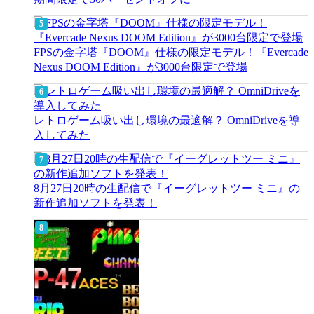
FPSの金字塔『DOOM』仕様の限定モデル！『Evercade
Nexus DOOM Edition』が3000台限定で登場
レトロゲーム吸い出し環境の最適解？ OmniDriveを導
入してみた
8月27日20時の生配信で『イーグレットツー ミニ』の
新作追加ソフトを発表！