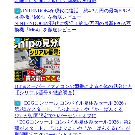
金曜日に公開。25以上の新機能を搭載
NINTENDO64が現代に復活！約4.3万円の最新FPGA互
換機『M64』を徹底レビュー
1Chipスーパーファミコンの型番による本体の見分け方
【シリアル番号を徹底調査】
「EGGコンソール コンパイル夏休みセール 2026」第2
弾がスタート。『ぷよぷよ』や『かーばんくるぴ』が
期間限定で30パーセントオフに