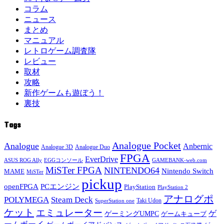
コラム
ニュース
まとめ
マニュアル
レトロゲーム調査隊
レビュー
取材
攻略
新作ゲームも遊ぼう！
裏技
Tags
Analogue Pocket
Analogue
Anbernic
Analogue 3D
Analogue Duo
FPGA
EverDrive
ASUS ROG Ally
EGGコンソール
GAMEBANK-web.com
MiSTer FPGA
NINTENDO64
Nintendo Switch
MAME
MiSTer
pickup
openFPGA
PCエンジン
PlayStation
PlayStation 2
アナログポ
POLYMEGA
Steam Deck
Taki Udon
SuperStation one
ケット
エミュレーター
ゲ
ゲーミングUMPC
ゲームキューブ