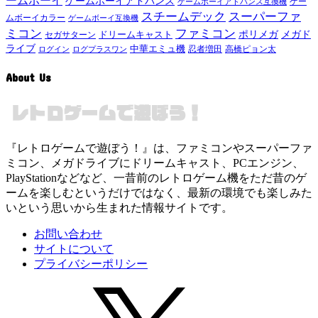
ームボーイ
ゲームボーイアドバンス
ゲー
ゲームボーイアドバンス互換機
スチームデック
スーパーファ
ムボーイカラー
ゲームボーイ互換機
ミコン
ファミコン
メガド
ドリームキャスト
ポリメガ
セガサターン
ライブ
中華エミュ機
ログイン
ログプラスワン
忍者増田
高橋ピョン太
About Us
『レトロゲームで遊ぼう！』は、ファミコンやスーパーファ
ミコン、メガドライブにドリームキャスト、PCエンジン、
PlayStationなどなど、一昔前のレトロゲーム機をただ昔のゲ
ームを楽しむというだけではなく、最新の環境でも楽しみた
いという思いから生まれた情報サイトです。
お問い合わせ
サイトについて
プライバシーポリシー