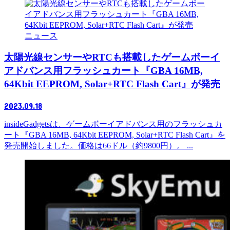
ニュース
太陽光線センサーやRTCも搭載したゲームボーイ
アドバンス用フラッシュカート『GBA 16MB,
64Kbit EEPROM, Solar+RTC Flash Cart』が発売
2023.09.18
insideGadgetsは、ゲームボーイアドバンス用のフラッシュカ
ート『GBA 16MB, 64Kbit EEPROM, Solar+RTC Flash Cart』を
発売開始しました。価格は66ドル（約9800円）。 ...