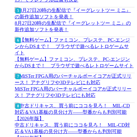
8月27日20時の生配信で『イーグレットツー ミニ』の
新作追加ソフトを発表！
【無料ゲーム】ファミコン、プレステ、PC-エンジン
からDSまで！ ブラウザで遊べるレトロゲームサイト
MiSTer FPGA用のバーチャルボーイコアが正式リリー
ス！ アナグリフや3Dテレビにも対応
中古ドリキャス、買う前にココを見ろ！ MIL-CD対
応＆VA1基板の見分け方——型番からも判別可能