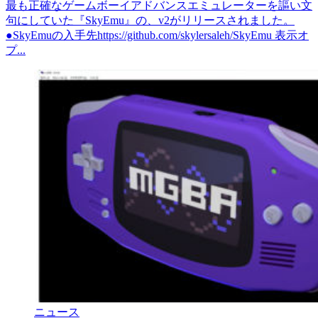
最も正確なゲームボーイアドバンスエミュレーターを謳い文
句にしていた『SkyEmu』の、v2がリリースされました。
●SkyEmuの入手先https://github.com/skylersaleh/SkyEmu 表示オ
プ...
ニュース