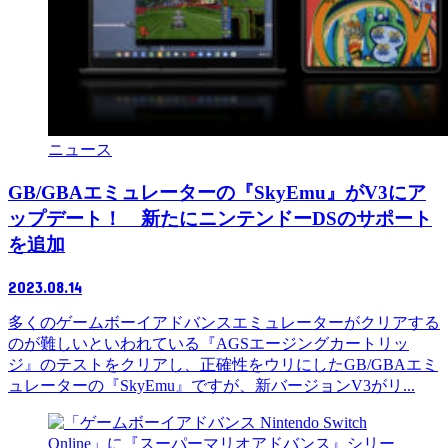
ニュース
GB/GBAエミュレーターの『SkyEmu』がV3にア
ップデート！ 新たにニンテンドーDSのサポート
を追加
2023.08.14
多くのゲームボーイアドバンスエミュレーターがクリアする
のが難しいといわれている『AGSエージングカートリッ
ジ』のテストをクリアし、正確性をウリにしたGB/GBAエミ
ュレーターの『SkyEmu』ですが、新バージョンV3がリ...