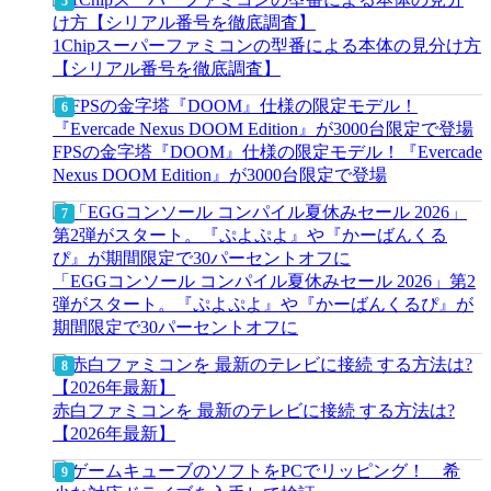
1Chipスーパーファミコンの型番による本体の見分け方
【シリアル番号を徹底調査】
FPSの金字塔『DOOM』仕様の限定モデル！『Evercade
Nexus DOOM Edition』が3000台限定で登場
「EGGコンソール コンパイル夏休みセール 2026」第2
弾がスタート。『ぷよぷよ』や『かーばんくるぴ』が
期間限定で30パーセントオフに
赤白ファミコンを 最新のテレビに接続 する方法は?
【2026年最新】