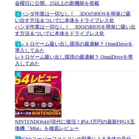
金曜日に公開。25以上の新機能を搭載
ハンダ作業は一切なし！ 3DOのBIOSを簡単に吸い出
す方法＆ついでに本体をドライブレス化
レトロゲーム吸い出し環境の最適解？ OmniDriveを導
入してみた
NINTENDO64が現代に復活！約4.3万円の最新FPGA互
換機『M64』を徹底レビュー