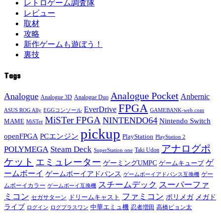
レトロゲーム調査隊
レビュー
取材
攻略
新作ゲームも遊ぼう！
裏技
Tags
Analogue Pocket
Analogue
Anbernic
Analogue 3D
Analogue Duo
FPGA
EverDrive
ASUS ROG Ally
EGGコンソール
GAMEBANK-web.com
MiSTer FPGA
NINTENDO64
Nintendo Switch
MAME
MiSTer
pickup
openFPGA
PCエンジン
PlayStation
PlayStation 2
アナログポ
POLYMEGA
Steam Deck
Taki Udon
SuperStation one
ケット
エミュレーター
ゲ
ゲーミングUMPC
ゲームキューブ
ームボーイ
ゲームボーイアドバンス
ゲー
ゲームボーイアドバンス互換機
スチームデック
スーパーファ
ムボーイカラー
ゲームボーイ互換機
ミコン
ファミコン
メガド
ドリームキャスト
ポリメガ
セガサターン
ライブ
中華エミュ機
ログイン
ログプラスワン
忍者増田
高橋ピョン太