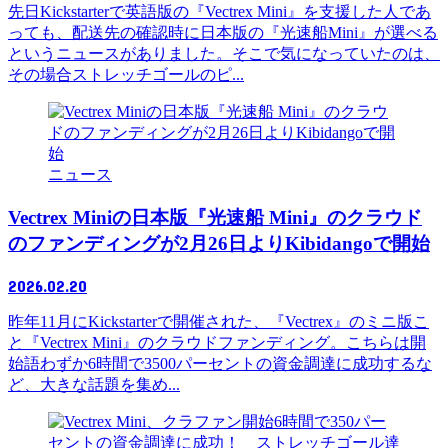
先日Kickstarterで英語版の『Vectrex Mini』を支援した人であ
っても、配送先の確認時に日本版の『光速船Mini』が選べる
というニュースがありました。そこで気になっていたのは、
その場合ストレッチゴールのピ...
ニュース
Vectrex Miniの日本版『光速船 Mini』のクラウド
のファンディングが2月26日よりKibidangoで開始
2026.02.20
昨年11月にKickstarterで開催された、『Vectrex』のミニ版こ
と『Vectrex Mini』のクラウドファンディング。こちらは開
始語わずか6時間で3500パーセントの資金調達に成功するな
ど、大きな話題を集め...