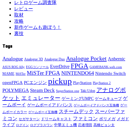
レトロゲーム調査隊
レビュー
取材
攻略
新作ゲームも遊ぼう！
裏技
Tags
Analogue Pocket
Analogue
Anbernic
Analogue 3D
Analogue Duo
FPGA
EverDrive
ASUS ROG Ally
EGGコンソール
GAMEBANK-web.com
MiSTer FPGA
NINTENDO64
Nintendo Switch
MAME
MiSTer
pickup
openFPGA
PCエンジン
PlayStation
PlayStation 2
アナログポ
POLYMEGA
Steam Deck
Taki Udon
SuperStation one
ケット
エミュレーター
ゲ
ゲーミングUMPC
ゲームキューブ
ームボーイ
ゲームボーイアドバンス
ゲー
ゲームボーイアドバンス互換機
スチームデック
スーパーファ
ムボーイカラー
ゲームボーイ互換機
ミコン
ファミコン
メガド
ドリームキャスト
ポリメガ
セガサターン
ライブ
中華エミュ機
ログイン
ログプラスワン
忍者増田
高橋ピョン太