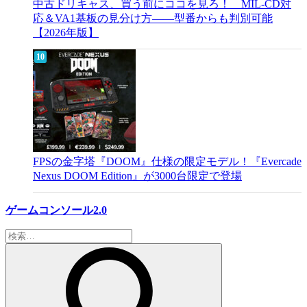
中古ドリキャス、買う前にココを見ろ！ MIL-CD対
応＆VA1基板の見分け方——型番からも判別可能
【2026年版】
FPSの金字塔『DOOM』仕様の限定モデル！『Evercade
Nexus DOOM Edition』が3000台限定で登場
ゲームコンソール2.0
検
索: