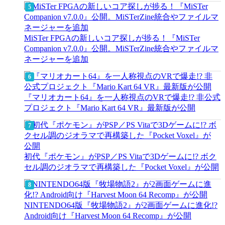
MiSTer FPGAの新しいコア探しが捗る！『MiSTer
Companion v7.0.0』公開。MiSTerZine統合やファイルマ
ネージャーを追加
『マリオカート64』を一人称視点のVRで爆走!? 非公式
プロジェクト『Mario Kart 64 VR』最新版が公開
初代『ポケモン』がPSP／PS Vitaで3Dゲームに!? ボク
セル調のジオラマで再構築した『Pocket Voxel』が公開
NINTENDO64版『牧場物語2』が2画面ゲームに進化!?
Android向け『Harvest Moon 64 Recomp』が公開