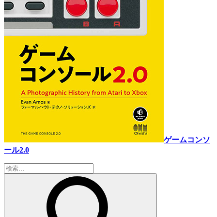
ゲームコンソ
ール2.0
検
索: