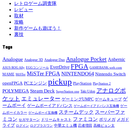
レトロゲーム調査隊
レビュー
取材
攻略
新作ゲームも遊ぼう！
裏技
Tags
Analogue Pocket
Analogue
Anbernic
Analogue 3D
Analogue Duo
FPGA
EverDrive
ASUS ROG Ally
EGGコンソール
GAMEBANK-web.com
MiSTer FPGA
NINTENDO64
Nintendo Switch
MAME
MiSTer
pickup
openFPGA
PCエンジン
PlayStation
PlayStation 2
アナログポ
POLYMEGA
Steam Deck
Taki Udon
SuperStation one
ケット
エミュレーター
ゲ
ゲーミングUMPC
ゲームキューブ
ームボーイ
ゲームボーイアドバンス
ゲー
ゲームボーイアドバンス互換機
スチームデック
スーパーファ
ムボーイカラー
ゲームボーイ互換機
ミコン
ファミコン
メガド
ドリームキャスト
ポリメガ
セガサターン
ライブ
中華エミュ機
ログイン
ログプラスワン
忍者増田
高橋ピョン太