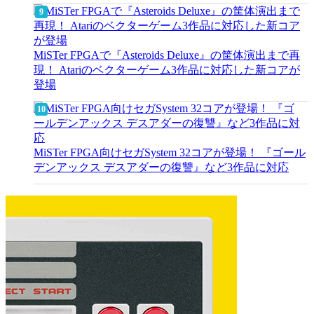
MiSTer FPGAで『Asteroids Deluxe』の筐体演出まで再
現！ Atariのベクターゲーム3作品に対応した新コアが
登場
MiSTer FPGA向けセガSystem 32コアが登場！ 『ゴール
デンアックス デスアダーの復讐』など3作品に対応