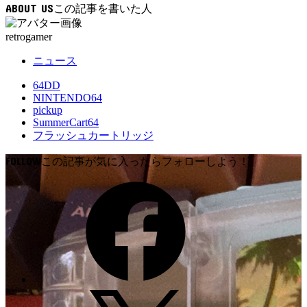
ABOUT US
み
中…
retrogamer
ニュース
64DD
NINTENDO64
pickup
SummerCart64
フラッシュカートリッジ
FOLLOW