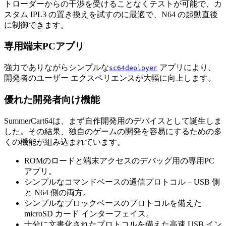
トローダーからの干渉を受けることなくテストが可能で、カ
スタム IPL3 の置き換えを試すのに最適で、N64 の起動直後
に制御できます。
専用端末PCアプリ
強力でありながらシンプルな
アプリにより、
sc64deployer
開発者のユーザー エクスペリエンスが大幅に向上します。
優れた開発者向け機能
SummerCart64は、まず自作開発用のデバイスとして誕生しま
した。その結果、独自のゲームの開発を容易にするための多
くの機能が組み込まれています。
ROMのロードと端末アクセスのデバッグ用の専用PC
アプリ。
シンプルなコマンドベースの通信プロトコル – USB 側
と N64 側の両方。
シンプルなブロックベースのプロトコルを備えた
microSD カード インターフェイス。
十分に文書化されたプロトコルを備えた高速 USB イン