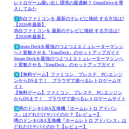
レトロゲーム吸い出し環境の最適解？ OmniDriveを導
入してみた
赤白ファミコンを 最新のテレビに接続 する方法は?
【2026年最新】
Steam Deckを最強のつよつよエミュレーターマシンへ
と変貌させる『EmuDeck』のセットアップガイド
【無料ゲーム】ファミコン、プレステ、PC-エンジン
からDSまで！ ブラウザで遊べるレトロゲームサイト
噂のドンキGBA互換機『ホームレトロ アドバンス』は
どれだけヤバイのか？【レビュー】