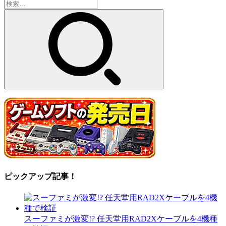
検
索:
ピックアップ記事！
スーファミが激変!? 任天堂用RAD2Xケーブルを4機種