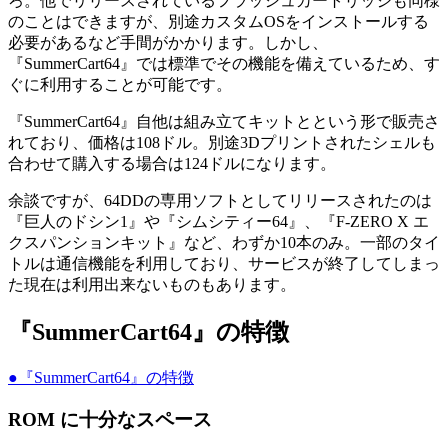
ろ。他でリリースされているフラッシュカートリッジも同様
のことはできますが、別途カスタムOSをインストールする
必要があるなど手間がかかります。しかし、
『SummerCart64』では標準でその機能を備えているため、す
ぐに利用することが可能です。
『SummerCart64』自他は組み立てキットとという形で販売さ
れており、価格は108ドル。別途3Dプリントされたシェルも
合わせて購入する場合は124ドルになります。
余談ですが、64DDの専用ソフトとしてリリースされたのは
『巨人のドシン1』や『シムシティー64』、『F-ZERO X エ
クスパンションキット』など、わずか10本のみ。一部のタイ
トルは通信機能を利用しており、サービスが終了してしまっ
た現在は利用出来ないものもあります。
『SummerCart64』の特徴
●『SummerCart64』の特徴
ROM に十分なスペース