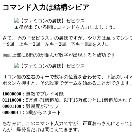
コマンド入力は結構シビア
▲星が出ている間にコマンドを入力しましょう。
さて、その『ゼビウス』の裏技ですが、やり方は至ってシン
ー9回、上キー2回、左キー2回、下キー9回を入力。
画面上部に8桁の0が並んだ数字が出現すると成功です。
Ⅱコン側の左右のキーで数字の位置を合わせて、下記のいず
ボタンを押すと、その設定でゲームを始めることができます
10000000：
無敵でプレイ可能
01110000：
5万点で1機追加。以下15万点ごとに1機追加され
00001100：
難易度がアップ
00000011：
5機からスタート
ちなみに、このコマンド入力ですが、正直おっさんにとって
んが、爆発音だけは聞こえてきます。