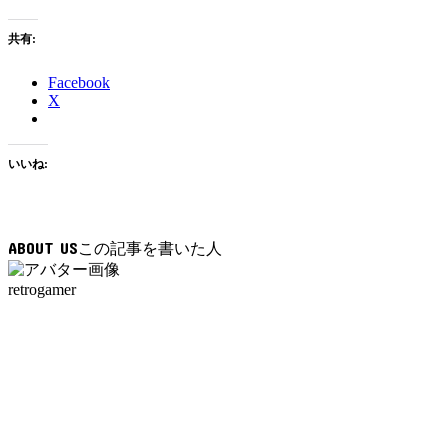
共有:
Facebook
X
いいね:
ABOUT US
retrogamer