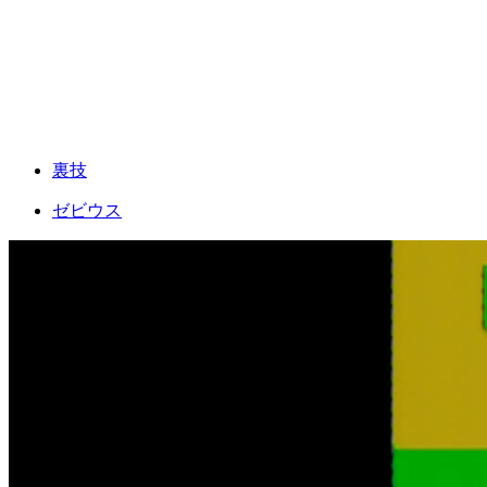
裏技
ゼビウス
FOLLOW