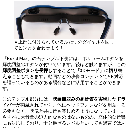
▲上部に付けられているふたつのダイヤルを回し
てピンとを合わせよう！
『Rokid Max』の右テンプル下側には、ボリュームボタンを
輝度調整のボタンが付いています。後ほど触れますが、この
輝度調整ボタンを長押しすることで「3Dモード」に切り替
える
こともできます。動画などの映像コンテンツでVR対応
を謳っているものがある場合などに活用することができま
す。
このテンプル部分には、
映画館並みの高音質を実現したドラ
イバーが内蔵
されており、他にヘッドフォンなどを用意する
必要もなく、映像と共に音も楽しめるようになっています。
さすがに大音量の迫力的なものはないものの、立体的な音響
にも対応しており、十分過ぎるレベルといっても過言ではあ