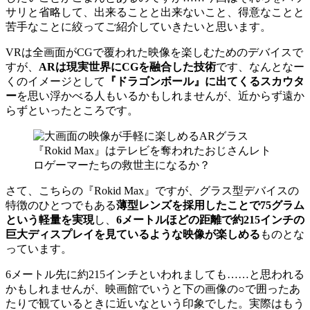
サリと省略して、出来ることと出来ないこと、得意なことと
苦手なことに絞ってご紹介していきたいと思います。
VRは全画面がCGで覆われた映像を楽しむためのデバイスで
すが、
ARは現実世界にCGを融合した技術
です、なんとなー
くのイメージとして
『ドラゴンボール』に出てくるスカウタ
ー
を思い浮かべる人もいるかもしれませんが、近からず遠か
らずといったところです。
さて、こちらの『Rokid Max』ですが、グラス型デバイスの
特徴のひとつでもある
薄型レンズを採用したことで75グラム
という軽量を実現
し、
6メートルほどの距離で約215インチの
巨大ディスプレイを見ているような映像が楽しめる
ものとな
っています。
6メートル先に約215インチといわれましても……と思われる
かもしれませんが、映画館でいうと下の画像の○で囲ったあ
たりで観ているときに近いなという印象でした。実際はもう