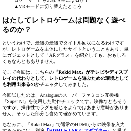
▲VRモードに切り替えたところ
はたしてレトロゲームは問題なく遊べ
るのか？
というわけで、最後の最後でタイトル回収になるわけです
が、レトロゲームを主体にしたサイトということもあり、単
にガジェットとして「ARグラス」を紹介しても、おもしろ
くもなんともありません。
そこで今回は、こちらの
『Rokid Max』がテレビやディスプ
レイの代わりとして、レトロゲームを遊ぶための環境として
も利用出来るのかチェック
してみました。
今回試したのは、Analogueのスーパーファミコン互換機
『Super Nt』を使用した動作チェックです。映像などもそう
ですが、操作性でラグを感じるようではあまり意味がありま
せん。そうした部分も含めて確かめています。
ちなみに、『Rokid Max』で通常のHDMIからの映像を入力
するためには、別途
『HDMI to USB-C アダプター』
と呼ば