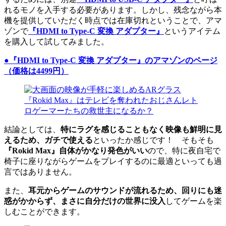
れるモノを入手する必要があります。しかし、残念ながら本
機を提供していただく時点では在庫切れということで、アマ
ゾンで
『HDMI to Type-C 変換 アダプター』
というアイテム
を購入して試してみました。
●『HDMI to Type-C 変換 アダプター』のアマゾンのページ
（価格は4499円）
結論としては、
特にラグを感じることもなく映像も鮮明に見
えるため、ガチで使える
といったか感じです！ そもそも
『Rokid Max』自体がかなり発色がいい
ので、特に夜自宅で
椅子に座りながらゲームをプレイするのに最適といっても過
言ではありません。
また、
耳元からゲームのサウンドが流れるため、回りにも迷
惑がかからず、まさに自分だけの世界に没入
してゲームを楽
しむことができます。