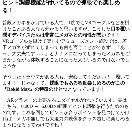
ピント調節機能が付いてるので裸眼でも楽しめ
る！
普段メガネをかけている人で、1度でもVRゴーグルなどを掛
けたことある人なら分かると思いますが、こうした
目を覆い
隠すデバイスたちは非常にメガネとの相性が悪い
です！
VRゴーグルを掛けて楽しむアミューズメント施設では、若
干メガネがずれてしまっても何も言うことができず、「あ
っ、大丈夫です……」とナナメになってしまったメガネをご
まかしながら体験することになった人もいるのではないでし
ょうか。
そうしたトラウマがある人も、安心してください！ 履いて
ます！ じゃなくて、
裸眼でもある程度楽しめるのがこの
『Rokid Max』の特徴のひとつ
となっています！
「ARグラス」の上部左右にダイヤルが付いています。実は
こちら、0.00D ～ -6.00Dの範囲でピント調整を行うためのも
のです。これを回してピントが合うポイントを見つけてかけ
れば、メガネ無しでも大迫力の映像をグラス越しに楽しめる
ようになるってわけですね！