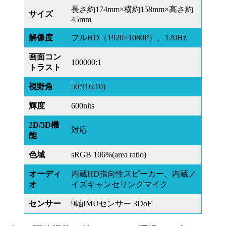
長さ約174mm×横約158mm×高さ約
サイズ
45mm
解像度
フルHD（1920×1080P）、120Hz
画面コン
100000:1
トラスト
視野角
50°(16:10)
輝度
600nits
2D/3D機
対応
能
色域
sRGB 106%(area ratio)
オーディ
内蔵HD指向性スピーカー、内蔵ノ
オ
イズキャンセリングマイク
センサー
9軸IMUセンサー 3DoF