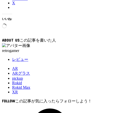
X
いいね:
読
み
込
ABOUT US
み
中…
retrogamer
レビュー
AR
ARグラス
pickup
Rokid
Rokid Max
XR
FOLLOW