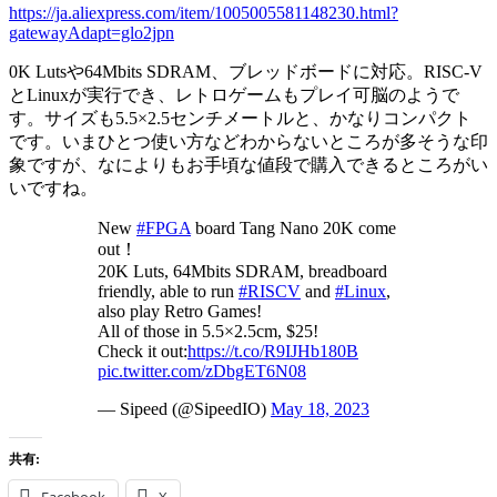
https://ja.aliexpress.com/item/1005005581148230.html?
gatewayAdapt=glo2jpn
0K Lutsや64Mbits SDRAM、ブレッドボードに対応。RISC-V
とLinuxが実行でき、レトロゲームもプレイ可脳のようで
す。サイズも5.5×2.5センチメートルと、かなりコンパクト
です。いまひとつ使い方などわからないところが多そうな印
象ですが、なによりもお手頃な値段で購入できるところがい
いですね。
New
#FPGA
board Tang Nano 20K come
out！
20K Luts, 64Mbits SDRAM, breadboard
friendly, able to run
#RISCV
and
#Linux
,
also play Retro Games!
All of those in 5.5×2.5cm, $25!
Check it out:
https://t.co/R9IJHb180B
pic.twitter.com/zDbgET6N08
— Sipeed (@SipeedIO)
May 18, 2023
共有:
Facebook
X