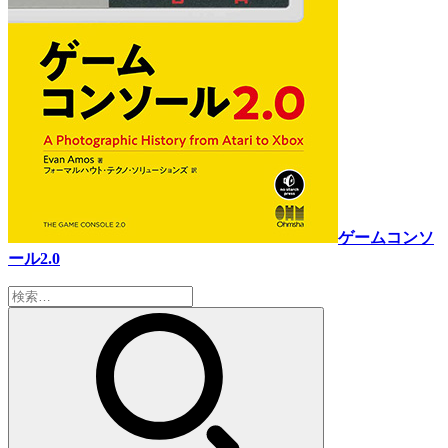
ゲームコンソ
ール2.0
検
索: