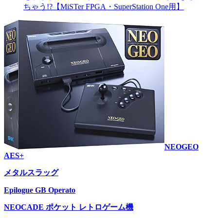
ちゃう!?【MiSTer FPGA・SuperStation One用】
NEOGEO
AES+
メタルスラッグ
Epilogue GB Operato
NEOCADE ポケット レトロゲーム機