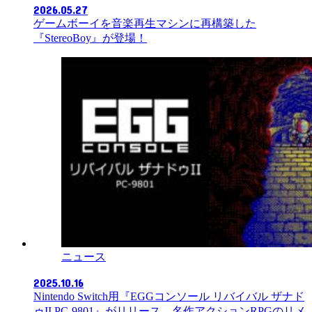
2026.05.27
ゲームボーイを音楽再生マシンに再構築した
『StereoBoy』が登場！
ニュース
2025.10.16
Nintendo Switch用『EGGコンソール リバイバル ザナド
ゥII PC-9801』がリリース。名作アクションRPGのリメ