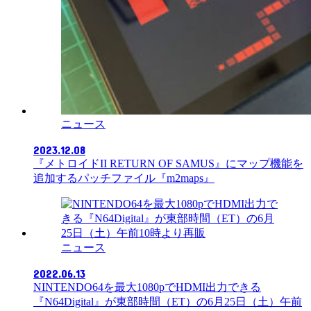
ニュース
2023.12.08
『メトロイドII RETURN OF SAMUS』にマップ機能を
追加するパッチファイル『m2maps』
ニュース
2022.06.13
NINTENDO64を最大1080pでHDMI出力できる
『N64Digital』が東部時間（ET）の6月25日（土）午前