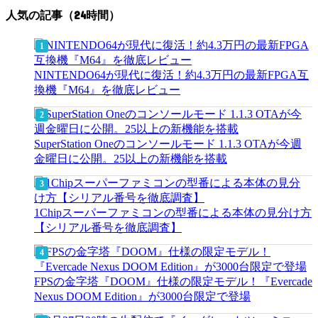
人気の記事（24時間）
NINTENDO64が現代に復活！約4.3万円の最新FPGA互
換機『M64』を徹底レビュー
SuperStation Oneのコンソールモード 1.1.3 OTAが今週
金曜日に公開。25以上の新機能を搭載
1Chipスーパーファミコンの型番による本体の見分け方
【シリアル番号を徹底調査】
FPSの金字塔『DOOM』仕様の限定モデル！『Evercade
Nexus DOOM Edition』が3000台限定で登場