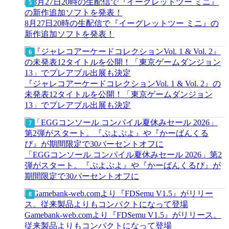
8月27日20時の生配信で『イーグレットツー ミニ』の
新作追加ソフトを発表！
『ジャレコアーケードコレクションVol. 1 & Vol. 2』の
未発表12タイトルを公開！「東京ゲームダンジョン
13」でプレアブル出展も決定
「EGGコンソール コンパイル夏休みセール 2026」第2
弾がスタート。『ぷよぷよ』や『かーばんくるぴ』が
期間限定で30パーセントオフに
Gamebank-web.comより『FDSemu V1.5』がリリース。
従来製品よりもコンパクトになって登場