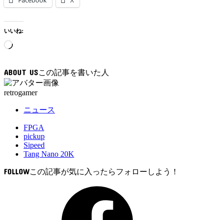
いいね:
読
み
込
ABOUT US
み
中…
retrogamer
ニュース
FPGA
pickup
Sipeed
Tang Nano 20K
FOLLOW