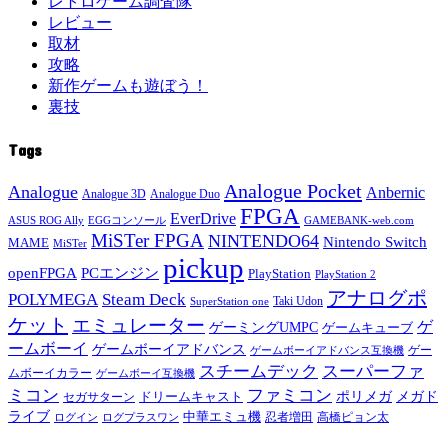
レトロゲーム調査隊
レビュー
取材
攻略
新作ゲームも遊ぼう！
裏技
Tags
Analogue Pocket
Analogue
Anbernic
Analogue 3D
Analogue Duo
FPGA
EverDrive
ASUS ROG Ally
EGGコンソール
GAMEBANK-web.com
MiSTer FPGA
NINTENDO64
Nintendo Switch
MAME
MiSTer
pickup
openFPGA
PCエンジン
PlayStation
PlayStation 2
アナログポ
POLYMEGA
Steam Deck
Taki Udon
SuperStation one
ケット
エミュレーター
ゲ
ゲーミングUMPC
ゲームキューブ
ームボーイ
ゲームボーイアドバンス
ゲー
ゲームボーイアドバンス互換機
スチームデック
スーパーファ
ムボーイカラー
ゲームボーイ互換機
ミコン
ファミコン
メガド
ドリームキャスト
ポリメガ
セガサターン
ライブ
中華エミュ機
ログイン
ログプラスワン
忍者増田
高橋ピョン太